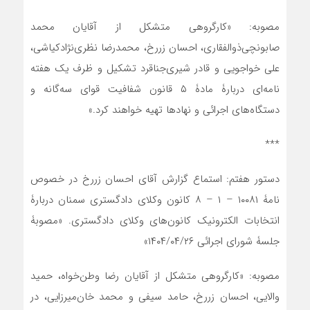
مصوبه: «کارگروهی متشکل از آقایان محمد
صابونچی‌ذوالفقاری، احسان زررخ، محمدرضا نظری‌نژاد‌کیاشی،
علی خواجویی و قادر شیری‌جناقرد تشکیل و ظرف یک هفته
نامه‌ای دربارۀ مادۀ ۵ قانون شفافیت قوای سه‌گانه و
دستگاه‌های اجرائی و نهاد‌ها تهیه خواهند کرد.»
***
دستور هفتم: استماع گزارش آقای احسان زررخ در خصوص
نامۀ ۱۰۰۸۱ – ۱ – ۸ کانون وکلای دادگستری سمنان دربارۀ
انتخابات الکترونیک کانون‌های وکلای دادگستری. «مصوبۀ
جلسۀ شورای اجرائی ۱۴۰۴/۰۴/۲۶»
مصوبه: «کارگروهی متشکل از آقایان رضا وطن‌خواه، حمید
والایی، احسان زررخ، حامد سیفی و محمد خان‌میرزایی، در