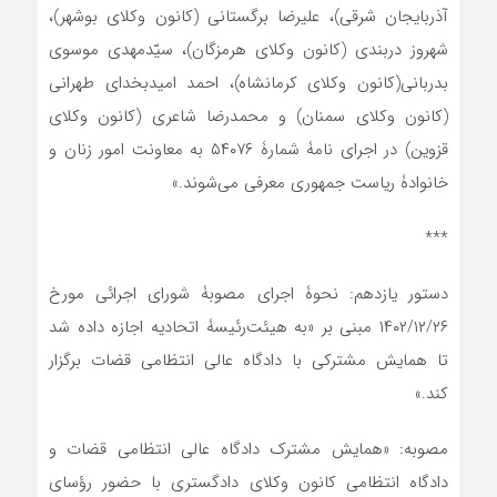
آذربایجان شرقی)، علیرضا برگستانی (کانون وکلای بوشهر)،
شهروز دربندی (کانون وکلای هرمزگان)، سیّدمهدی موسوی
بدربانی(کانون وکلای کرمانشاه)، احمد امیدبخدای طهرانی
(کانون وکلای سمنان) و محمدرضا شاعری (کانون وکلای
قزوین) در اجرای نامۀ شمارۀ ۵۴۰۷۶ به معاونت امور زنان و
خانوادۀ ریاست جمهوری معرفی می‌شوند.»
***
دستور یازدهم: نحوۀ اجرای مصوبۀ شورای اجرائی مورخ
۱۴۰۲/۱۲/۲۶ مبنی بر «به هیئت‌رئیسۀ اتحادیه اجازه داده شد
تا همایش مشترکی با دادگاه عالی انتظامی قضات برگزار
کند.»
مصوبه: «همایش مشترک دادگاه عالی انتظامی قضات و
دادگاه انتظامی کانون وکلای دادگستری با حضور رؤسای