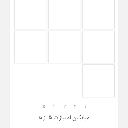
۵
۴
۳
۲
۱
میانگین امتیازات
۵
از ۵