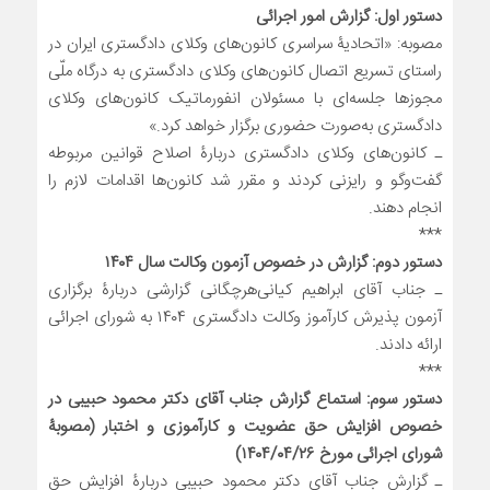
دستور اول: گزارش امور اجرائی
مصوبه: «اتحادیۀ سراسری کانون‌های وکلای دادگستری ایران در
راستای تسریع اتصال کانون‌های وکلای دادگستری به درگاه ملّی
مجوز‌ها جلسه‌ای با مسئولان انفورماتیک کانون‌های وکلای
دادگستری به‌صورت حضوری برگزار خواهد کرد.»
ـ کانون‌های وکلای دادگستری دربارۀ اصلاح قوانین مربوطه
گفت‌و‌گو و رایزنی کردند و مقرر شد کانون‌ها اقدامات لازم را
انجام دهند.
***
دستور دوم: گزارش در خصوص آزمون وکالت سال ۱۴۰۴
ـ جناب آقای ابراهیم کیانی‌هرچگانی گزارشی دربارۀ برگزاری
آزمون پذیرش کارآموز وکالت دادگستری ۱۴۰۴ به شورای اجرائی
ارائه دادند.
***
دستور سوم: استماع گزارش جناب آقای دکتر محمود حبیبی در
خصوص افزایش حق عضویت و کارآموزی و اختبار (مصوبۀ
شورای اجرائی مورخ ۱۴۰۴/۰۴/۲۶)
ـ گزارش جناب آقای دکتر محمود حبیبی دربارۀ افزایش حق