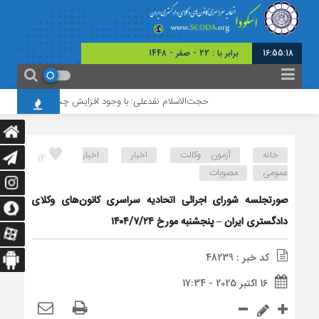
16:55:18
برابر با : 22 - صفر - 1448
حجت‌الاسلام نقدعلی: با وجود افزایش چشمگیر ورودی‌های ح
خانه
آزمون وکالت
اخبار
اخبار
14
عمومی
مصوبات
صورتجلسه شورای اجرائی اتحادیه سراسری کانون‌های وکلای
دادگستری ایران – پنجشنبه مورخ ۱۴۰۴/۷/۲۴
کد خبر : 48239
16 اکتبر 2025 - 17:34