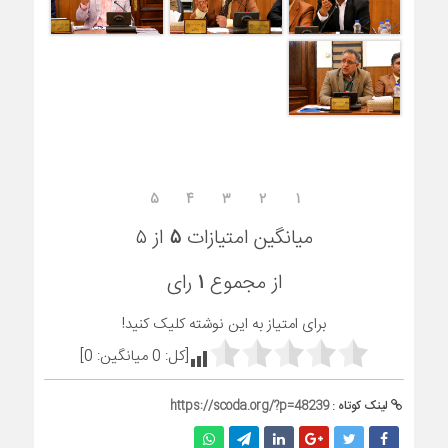
۵
۴
۳
۲
۱
میانگین امتیازات
۵
از ۵
از مجموع
۱
رای
برای امتیاز به این نوشته کلیک کنید!
[کل:
0
میانگین:
0
]
لینک کوتاه :
https://scoda.org/?p=48239