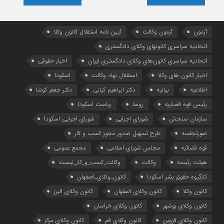
آزمون
آزمون وکالت
آیین ‌نامه استقلال کانون وکلا
اتحادیه سراسری کانونهای وکلای دادگستری
اتحادیه سراسری کانون‌های وکلای دادگستری ایران
اخبار حقوقی
اخبار کانون های وکلا
استقلال نهاد وکالت
اسکودا
اطلاعیه
بیانیه
دکتر ابراهیم کیانی
دکتر جعفر کوشا
رئیس قوه قضاییه
روسا
ریاست اسکودا
سازمان سنجش
شورای اجرایی
شورای اجرایی اسکودا
صورتجلسه
طرح تسهیل صدور مجوز کسب و کار
قوه قضائیه
مجلس شورای اسلامی
مجمع عمومی
هیئت رئیسه
وکالت
وکالت_کسب_و_کار_نیست
کارگروه حقوق بشر اسکودا
کانون_وکلای_اصفهان
کانون وکلا
کانون وکلای اصفهان
کانون وکلای البرز
کانون وکلای بوشهر
کانون وکلای خراسان
کانون وکلای قزوین
کانون وکلای قم
کانون وکلای مرکز