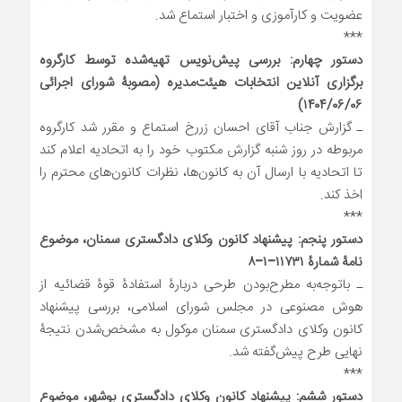
عضویت و کارآموزی و اختبار استماع شد.
***
دستور چهارم: بررسی پیش‌نویس تهیه‌شده توسط کارگروه
برگزاری آنلاین انتخابات هیئت‌مدیره (مصوبۀ شورای اجرائی
۱۴۰۴/۰۶/۰۶)
ـ گزارش جناب آقای احسان زررخ استماع و مقرر شد کارگروه
مربوطه در روز شنبه گزارش مکتوب خود را به اتحادیه اعلام کند
تا اتحادیه با ارسال آن به کانون‌ها، نظرات کانون‌های محترم را
اخذ کند.
***
دستور پنجم: پیشنهاد کانون وکلای دادگستری سمنان، موضوع
نامۀ شمارۀ ۱۱۷۳۱–۱–۸
ـ باتوجه‌به مطرح‌بودن طرحی دربارۀ استفادۀ قوۀ قضائیه از
هوش مصنوعی در مجلس شورای اسلامی، بررسی پیشنهاد
کانون وکلای دادگستری سمنان موکول به مشخص‌شدن نتیجۀ
نهایی طرح پیش‌گفته شد.
***
دستور ششم: پیشنهاد کانون وکلای دادگستری بوشهر، موضوع