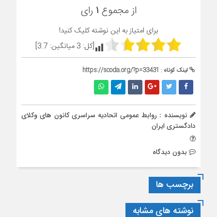
از مجموع
۱
رای
برای امتیاز به این نوشته کلیک کنید!
[کل:
3
میانگین:
3.7
]
لینک کوتاه :
https://scoda.org/?p=33431
نویسنده : روابط عمومی اتحادیه سراسری کانون های وکلای
دادگستری ایران
بدون دیدگاه
برچسب ها
نوشته های مشابه