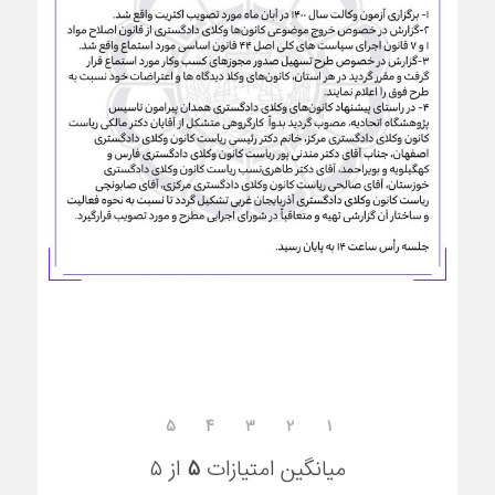
۵
۴
۳
۲
۱
میانگین امتیازات
۵
از ۵