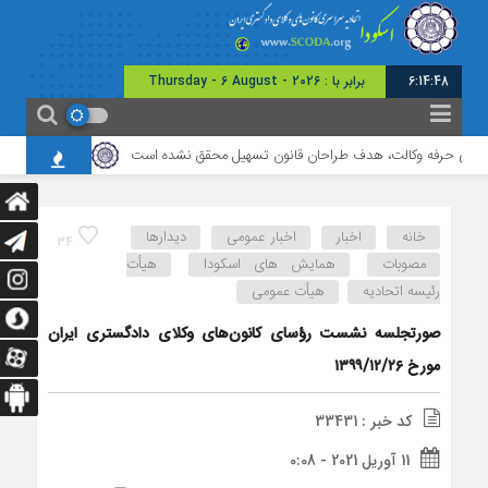
6:14:48
برابر با : Thursday - 6 August - 2026
های حرفه وکالت، هدف طراحان قانون تسهیل محقق نشده است
برگزاری نشست مشتر
خانه
اخبار
اخبار عمومی
دیدارها
34
مصوبات
همایش های اسکودا
هیأت
رئیسه اتحادیه
هیأت عمومی
صورتجلسه نشست رؤسای کانون‌های وکلای دادگستری ایران
مورخ ۱۳۹۹/۱۲/۲۶
کد خبر : 33431
11 آوریل 2021 - 0:08