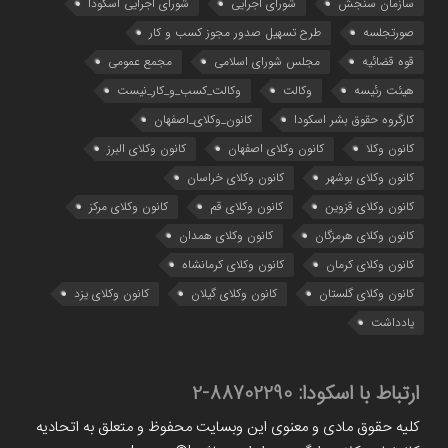
سازمان سنجش
شورای اجرایی
شورای اجرایی اسکودا
صورتجلسه
طرح تسهیل صدور مجوز کسب و کار
قوه قضائیه
مجلس شورای اسلامی
مجمع عمومی
هیئت رئیسه
وکالت
وکالت_کسب_و_کار_نیست
کارگروه حقوق بشر اسکودا
کانون_وکلای_اصفهان
کانون وکلا
کانون وکلای اصفهان
کانون وکلای البرز
کانون وکلای بوشهر
کانون وکلای خراسان
کانون وکلای قزوین
کانون وکلای قم
کانون وکلای مرکز
کانون وکلای هرمزگان
کانون وکلای همدان
کانون وکلای کرمان
کانون وکلای کرمانشاه
کانون وکلای گلستان
کانون وکلای گیلان
کانون وکلای یزد
یادداشت
ارتباط با اسکودا:
88702290-2
کلیه حقوق مادی و معنوی این وبسایت محفوظ و متعلق به اتحادیه