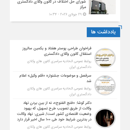
شورای حل اختلاف در کانون وکلای دادگستری
مرکز
29 جولای 2026 - 10:34
یادداشت ها
فراخوان طراحی پوستر هفتاد و یکمین سالروز
استقلال کانون وکلای دادگستری
روابط عمومی اتحادیه سراسری کانون های وکلای
دادگستری ایران
سرفصل و موضوعات جشنواره «قلم وکیل» اعلام
شد
روابط عمومی اتحادیه سراسری کانون های وکلای
دادگستری ایران
دکتر کوشا: «فتح الفتوح»، نه از بین بردن نهاد
وکالت از طریق تصویب طرح تسهیل، که بهبود
وضعیت اقتصادی کشور است/ شیری: نهاد وکالت
در بدترین شرایط خود طی ۱۰۰ سال اخیر قرار دارد
روابط عمومی اتحادیه سراسری کانون های وکلای