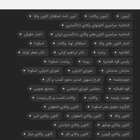
آزمون
آزمون وکالت
آیین ‌نامه استقلال کانون وکلا
اتحادیه سراسری کانونهای وکلای دادگستری
اتحادیه سراسری کانون‌های وکلای دادگستری ایران
اخبار حقوقی
اخبار کانون های وکلا
استقلال نهاد وکالت
اسکودا
اطلاعیه
بیانیه
دکتر ابراهیم کیانی
دکتر جعفر کوشا
رئیس قوه قضاییه
روسا
ریاست اسکودا
سازمان سنجش
شورای اجرایی
شورای اجرایی اسکودا
صورتجلسه
طرح تسهیل صدور مجوز کسب و کار
قوه قضائیه
مجلس شورای اسلامی
مجمع عمومی
هیئت رئیسه
وکالت
وکالت_کسب_و_کار_نیست
کارگروه حقوق بشر اسکودا
کانون_وکلای_اصفهان
کانون وکلا
کانون وکلای اصفهان
کانون وکلای البرز
کانون وکلای بوشهر
کانون وکلای خراسان
کانون وکلای قزوین
کانون وکلای قم
کانون وکلای مرکز