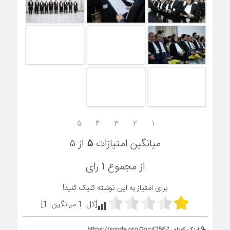
۵
۴
۳
۲
۱
میانگین امتیازات
۵
از ۵
از مجموع
۱
رای
برای امتیاز به این نوشته کلیک کنید!
[کل:
1
میانگین:
1
]
لینک کوتاه :
https://scoda.org/?p=47567