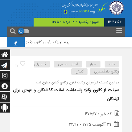
13:30:57
امروز : یکشنبه - ۱۸ مرداد - ۱۴۰۵
پیام تبریک رئیس کانون وکلای چهارمحال و بختیاری به
خانه
اخبار
اخبار عمومی
کانونهای
17
وکلای دادگستری
گیلان
در آیین تحلیف کارآموزان وکالت کانون وکلای گیلان مطرح شد؛
صیانت از کانون وکلا؛ پاسداشت امانت گذشتگان و عهدی برای
آیندگان
کد خبر : 47567
31 آگوست 2025 - 22:40