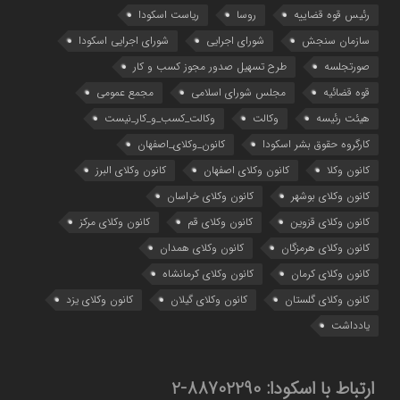
رئیس قوه قضاییه
روسا
ریاست اسکودا
سازمان سنجش
شورای اجرایی
شورای اجرایی اسکودا
صورتجلسه
طرح تسهیل صدور مجوز کسب و کار
قوه قضائیه
مجلس شورای اسلامی
مجمع عمومی
هیئت رئیسه
وکالت
وکالت_کسب_و_کار_نیست
کارگروه حقوق بشر اسکودا
کانون_وکلای_اصفهان
کانون وکلا
کانون وکلای اصفهان
کانون وکلای البرز
کانون وکلای بوشهر
کانون وکلای خراسان
کانون وکلای قزوین
کانون وکلای قم
کانون وکلای مرکز
کانون وکلای هرمزگان
کانون وکلای همدان
کانون وکلای کرمان
کانون وکلای کرمانشاه
کانون وکلای گلستان
کانون وکلای گیلان
کانون وکلای یزد
یادداشت
ارتباط با اسکودا:
88702290-2