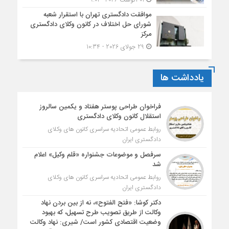
موافقت دادگستری تهران با استقرار شعبه
شورای حل اختلاف در کانون وکلای دادگستری
مرکز
29 جولای 2026 - 10:34
یادداشت ها
فراخوان طراحی پوستر هفتاد و یکمین سالروز
استقلال کانون وکلای دادگستری
روابط عمومی اتحادیه سراسری کانون های وکلای
دادگستری ایران
سرفصل و موضوعات جشنواره «قلم وکیل» اعلام
شد
روابط عمومی اتحادیه سراسری کانون های وکلای
دادگستری ایران
دکتر کوشا: «فتح الفتوح»، نه از بین بردن نهاد
وکالت از طریق تصویب طرح تسهیل، که بهبود
وضعیت اقتصادی کشور است/ شیری: نهاد وکالت