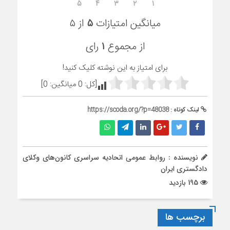
۵
۴
۳
۲
۱
میانگین امتیازات
۵
از ۵
از مجموع
۱
رای
برای امتیاز به این نوشته کلیک کنید!
[کل:
0
میانگین:
0
]
لینک کوتاه :
https://scoda.org/?p=48038
نویسنده : روابط عمومی اتحادیه سراسری کانون‌های وکلای
دادگستری ایران
195 بازدید
برچسب ها