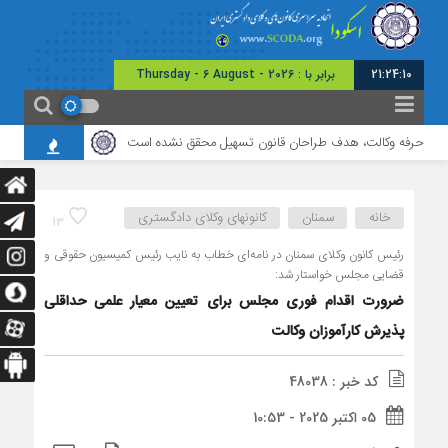
21:24:11
برابر با : Thursday - 6 August - 2026
ی حرفه وکالت، هدف طراحان قانون تسهیل محقق نشده است
برگزاری نشست مشترک 
خانه
سمنان
کانونهای وکلای دادگستری
13
رئیس کانون وکلای سمنان در نامه‌ای خطاب به نایب رئیس کمیسیون حقوقی و
قضایی مجلس خواستار شد:
ضرورت اقدام فوری مجلس برای تعیین معیار علمی حداقلی
پذیرش کارآموزان وکالت
کد خبر : 48038
05 اکتبر 2025 - 10:53