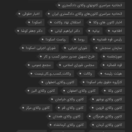
اتحادیه سراسری کانونهای وکلای دادگستری
اتحادیه سراسری کانون‌های وکلای دادگستری ایران
اخبار حقوقی
اخبار کانون های وکلا
استقلال نهاد وکالت
اسکودا
اطلاعیه
بیانیه
دکتر ابراهیم کیانی
دکتر جعفر کوشا
رئیس قوه قضاییه
روسا
ریاست اسکودا
سازمان سنجش
شورای اجرایی
شورای اجرایی اسکودا
صورتجلسه
طرح تسهیل صدور مجوز کسب و کار
قوه قضائیه
مجلس شورای اسلامی
مجمع عمومی
هیئت رئیسه
وکالت
وکالت_کسب_و_کار_نیست
کارگروه حقوق بشر اسکودا
کانون_وکلای_اصفهان
کانون وکلا
کانون وکلای اصفهان
کانون وکلای البرز
کانون وکلای بوشهر
کانون وکلای خراسان
کانون وکلای قزوین
کانون وکلای قم
کانون وکلای مرکز
کانون وکلای هرمزگان
کانون وکلای همدان
کانون وکلای کرمان
کانون وکلای کرمانشاه