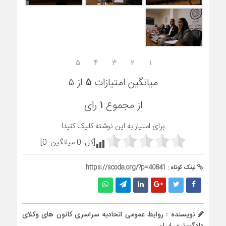
۵
۴
۳
۲
۱
میانگین امتیازات
۵
از ۵
از مجموع
۱
رای
برای امتیاز به این نوشته کلیک کنید!
[کل:
0
میانگین:
0
]
لینک کوتاه :
https://scoda.org/?p=40841
نویسنده : روابط عمومی اتحادیه سراسری کانون های وکلای
دادگستری ایران