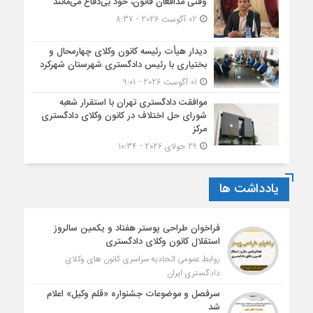
وقتی مدافعان قانون، خود بی‌دفاع می‌مانند
02 آگوست 2026 - 8:37
دیدار هیأت رئیسه کانون وکلای چهارمحال و
بختیاری با رئیس دادگستری شهرستان شهرکرد
01 آگوست 2026 - 9:01
موافقت دادگستری تهران با استقرار شعبه
شورای حل اختلاف در کانون وکلای دادگستری
مرکز
29 جولای 2026 - 10:34
یادداشت ها
فراخوان طراحی پوستر هفتاد و یکمین سالروز
استقلال کانون وکلای دادگستری
روابط عمومی اتحادیه سراسری کانون های وکلای
دادگستری ایران
سرفصل و موضوعات جشنواره «قلم وکیل» اعلام
شد