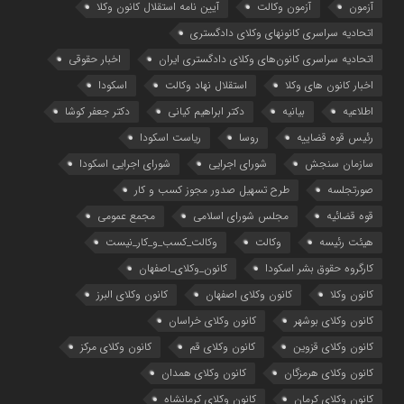
آزمون
آزمون وکالت
آیین ‌نامه استقلال کانون وکلا
اتحادیه سراسری کانونهای وکلای دادگستری
اتحادیه سراسری کانون‌های وکلای دادگستری ایران
اخبار حقوقی
اخبار کانون های وکلا
استقلال نهاد وکالت
اسکودا
اطلاعیه
بیانیه
دکتر ابراهیم کیانی
دکتر جعفر کوشا
رئیس قوه قضاییه
روسا
ریاست اسکودا
سازمان سنجش
شورای اجرایی
شورای اجرایی اسکودا
صورتجلسه
طرح تسهیل صدور مجوز کسب و کار
قوه قضائیه
مجلس شورای اسلامی
مجمع عمومی
هیئت رئیسه
وکالت
وکالت_کسب_و_کار_نیست
کارگروه حقوق بشر اسکودا
کانون_وکلای_اصفهان
کانون وکلا
کانون وکلای اصفهان
کانون وکلای البرز
کانون وکلای بوشهر
کانون وکلای خراسان
کانون وکلای قزوین
کانون وکلای قم
کانون وکلای مرکز
کانون وکلای هرمزگان
کانون وکلای همدان
کانون وکلای کرمان
کانون وکلای کرمانشاه