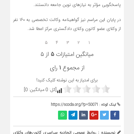
پاسخگویی مؤثر به نیاز‌های نوین جامعه دانستند.
در پایان این مراسم نیز گواهینامه وکالت تخصصی به ۱۶۰ نفر
از وکلای عضو کانون وکلای دادگستری مرکز اعطا شد.
۵
۴
۳
۲
۱
میانگین امتیازات
۵
از ۵
از مجموع
۱
رای
برای امتیاز به این نوشته کلیک کنید!
[کل:
0
میانگین:
0
]
لینک کوتاه :
https://scoda.org/?p=50071
نویسنده : روابط عمومی اتحادیه سراسری کانون‌های وکلای