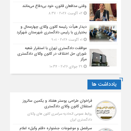
وقتی مدافعان قانون، خود بی‌دفاع می‌مانند
02 آگوست 2026 - 8:37
دیدار هیأت رئیسه کانون وکلای چهارمحال و
بختیاری با رئیس دادگستری شهرستان شهرکرد
01 آگوست 2026 - 9:01
موافقت دادگستری تهران با استقرار شعبه
شورای حل اختلاف در کانون وکلای دادگستری
مرکز
29 جولای 2026 - 10:34
یادداشت ها
فراخوان طراحی پوستر هفتاد و یکمین سالروز
استقلال کانون وکلای دادگستری
روابط عمومی اتحادیه سراسری کانون های وکلای
دادگستری ایران
سرفصل و موضوعات جشنواره «قلم وکیل» اعلام