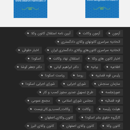
آزمون
آزمون وکالت
آیین ‌نامه استقلال کانون وکلا
اتحادیه سراسری کانونهای وکلای دادگستری
اتحادیه سراسری کانون‌های وکلای دادگستری ایران
اخبار حقوقی
اخبار کانون های وکلا
استقلال نهاد وکالت
اسکودا
اطلاعیه
بیانیه
دکتر ابراهیم کیانی
دکتر جعفر کوشا
رئیس قوه قضاییه
روسا
ریاست اسکودا
سازمان سنجش
شورای اجرایی
شورای اجرایی اسکودا
صورتجلسه
طرح تسهیل صدور مجوز کسب و کار
قوه قضائیه
مجلس شورای اسلامی
مجمع عمومی
هیئت رئیسه
وکالت
وکالت_کسب_و_کار_نیست
کارگروه حقوق بشر اسکودا
کانون_وکلای_اصفهان
کانون وکلا
کانون وکلای اصفهان
کانون وکلای البرز