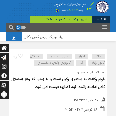
11:44:17
امروز : یکشنبه - ۱۸ مرداد - ۱۴۰۵
پیام تبریک رئیس کانون وکلای چهارمحال و بختیاری به
خانه
اخبار
اخبار عمومی
استقلال
48
کانون وکلا
قم
کانونهای وکلای دادگستری
آیت الله علوی بروجردی
قوام وکالت به استقلال وکیل است و تا زمانی که وکلا استقلال
کامل نداشته باشند، قوه قضاییه درست نمی شود
کد خبر : 35332
28 نوامبر 2021 - 10:53