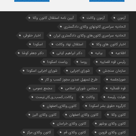
آزمون
آزمون وکالت
آیین ‌نامه استقلال کانون وکلا
اتحادیه سراسری کانونهای وکلای دادگستری
اتحادیه سراسری کانون‌های وکلای دادگستری ایران
اخبار حقوقی
اخبار کانون های وکلا
استقلال نهاد وکالت
اسکودا
اطلاعیه
بیانیه
دکتر ابراهیم کیانی
دکتر جعفر کوشا
رئیس قوه قضاییه
روسا
ریاست اسکودا
سازمان سنجش
شورای اجرایی
شورای اجرایی اسکودا
صورتجلسه
طرح تسهیل صدور مجوز کسب و کار
قوه قضائیه
مجلس شورای اسلامی
مجمع عمومی
هیئت رئیسه
وکالت
وکالت_کسب_و_کار_نیست
کارگروه حقوق بشر اسکودا
کانون_وکلای_اصفهان
کانون وکلا
کانون وکلای اصفهان
کانون وکلای البرز
کانون وکلای بوشهر
کانون وکلای خراسان
کانون وکلای قزوین
کانون وکلای قم
کانون وکلای مرکز