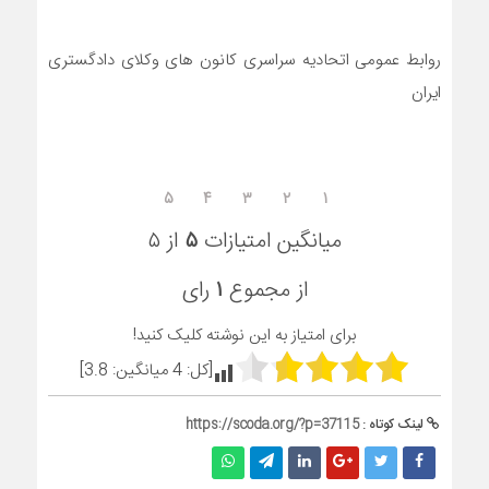
روابط عمومی اتحادیه سراسری کانون های وکلای دادگستری
ایران
۵
۴
۳
۲
۱
میانگین امتیازات
۵
از ۵
از مجموع
۱
رای
برای امتیاز به این نوشته کلیک کنید!
[کل:
4
میانگین:
3.8
]
لینک کوتاه :
https://scoda.org/?p=37115