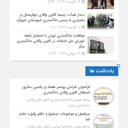
02 آگوست 2026 - 8:37
دیدار هیأت رئیسه کانون وکلای چهارمحال و
بختیاری با رئیس دادگستری شهرستان شهرکرد
01 آگوست 2026 - 9:01
موافقت دادگستری تهران با استقرار شعبه
شورای حل اختلاف در کانون وکلای دادگستری
مرکز
29 جولای 2026 - 10:34
یادداشت ها
فراخوان طراحی پوستر هفتاد و یکمین سالروز
استقلال کانون وکلای دادگستری
روابط عمومی اتحادیه سراسری کانون های وکلای
دادگستری ایران
سرفصل و موضوعات جشنواره «قلم وکیل» اعلام
شد
روابط عمومی اتحادیه سراسری کانون های وکلای