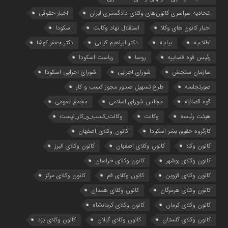
اتحادیه سراسری کانون‌های وکلای دادگستری ایران
اخبار حقوقی
اخبار کانون های وکلا
استقلال نهاد وکالت
اسکودا
اطلاعیه
بیانیه
دکتر ابراهیم کیانی
دکتر جعفر کوشا
رئیس قوه قضاییه
روسا
ریاست اسکودا
سازمان سنجش
شورای اجرایی
شورای اجرایی اسکودا
صورتجلسه
طرح تسهیل صدور مجوز کسب و کار
قوه قضائیه
مجلس شورای اسلامی
مجمع عمومی
هیئت رئیسه
وکالت
وکالت_کسب_و_کار_نیست
کارگروه حقوق بشر اسکودا
کانون_وکلای_اصفهان
کانون وکلا
کانون وکلای اصفهان
کانون وکلای البرز
کانون وکلای بوشهر
کانون وکلای خراسان
کانون وکلای قزوین
کانون وکلای قم
کانون وکلای مرکز
کانون وکلای هرمزگان
کانون وکلای همدان
کانون وکلای کرمان
کانون وکلای کرمانشاه
کانون وکلای گلستان
کانون وکلای گیلان
کانون وکلای یزد