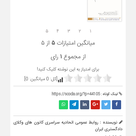
۵
۴
۳
۲
۱
میانگین امتیازات
۵
از ۵
از مجموع
۱
رای
برای امتیاز به این نوشته کلیک کنید!
[کل:
0
میانگین:
0
]
لینک کوتاه :
https://scoda.org/?p=44105
نویسنده : روابط عمومی اتحادیه سراسری کانون های وکلای
دادگستری ایران