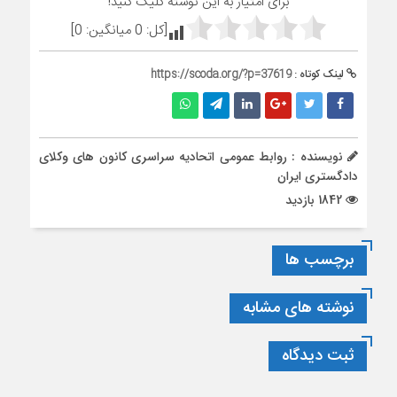
برای امتیاز به این نوشته کلیک کنید!
[کل:
0
میانگین:
0
]
لینک کوتاه :
https://scoda.org/?p=37619
نویسنده : روابط عمومی اتحادیه سراسری کانون های وکلای
دادگستری ایران
1842 بازدید
برچسب ها
نوشته های مشابه
ثبت دیدگاه