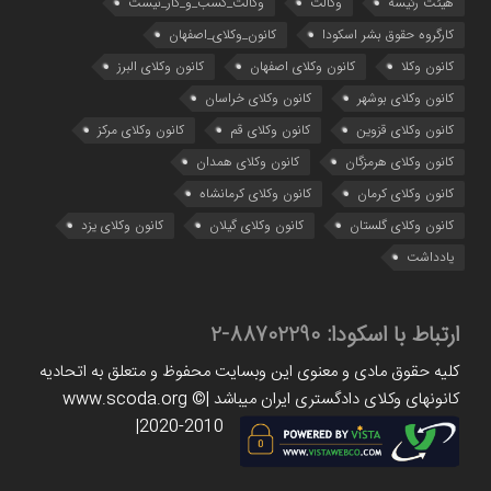
هیئت رئیسه
وکالت
وکالت_کسب_و_کار_نیست
کارگروه حقوق بشر اسکودا
کانون_وکلای_اصفهان
کانون وکلا
کانون وکلای اصفهان
کانون وکلای البرز
کانون وکلای بوشهر
کانون وکلای خراسان
کانون وکلای قزوین
کانون وکلای قم
کانون وکلای مرکز
کانون وکلای هرمزگان
کانون وکلای همدان
کانون وکلای کرمان
کانون وکلای کرمانشاه
کانون وکلای گلستان
کانون وکلای گیلان
کانون وکلای یزد
یادداشت
ارتباط با اسکودا:
88702290-2
کلیه حقوق مادی و معنوی این وبسایت محفوظ و متعلق به اتحادیه
کانونهای وکلای دادگستری ایران میباشد |www.scoda.org ©
2020-2010|