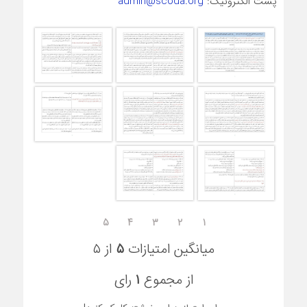
پست الکترونیک:
admin@scoda.org
۵
۴
۳
۲
۱
میانگین امتیازات
۵
از ۵
از مجموع
۱
رای