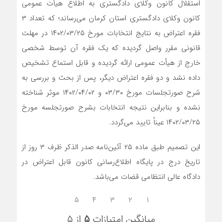
استقلال کانون وکلای دادگستری به اطلاع هیأت عمومی
کانون وکلای دادگستری استان کرمان می‌رساند؛ که تعداد ۳
فقره اعتراض به نتایج انتخابات مورخ ١۴٠٢/٠٣/۲۵ در مهلت
قانونی مقرر واصل گردیده که یک فقره آن توسط شخصی
خارج از هیأت عمومی ارائه گردیده و قابل استماع تشخیص
داده نشد و دو فقره اعتراض دیگر، پس از بحث و بررسی به
شرح صورتجلسات مورخ ۰۳/۳۰ و ١۴٠٢/٠۴/٠٢ موثر شناخته
نشده و بنابراین نتیجه انتخابات بشرح صورتجلسه مورخ
١۴٠٢/٠٣/٢۵ عیناً تایید می‌گردد.
این تصمیم طبق ماده ۲۵ آئین‌نامه صدر الذکر ظرف ۳ روز از
تاریخ درج در پایگاه اطلاع‌رسانی کانون قابل اعتراض در
دادگاه عالی انتظامی قضات می‌باشد.
۵
۴
۳
۲
۱
میانگین امتیازات
۵
از ۵