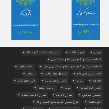
آزمون
آزمون وکالت
آیین ‌نامه استقلال کانون وکلا
اتحادیه سراسری کانونهای وکلای دادگستری
اتحادیه سراسری کانون‌های وکلای دادگستری ایران
اخبار حقوقی
اخبار کانون های وکلا
استقلال نهاد وکالت
اسکودا
اطلاعیه
بیانیه
دکتر ابراهیم کیانی
دکتر جعفر کوشا
رئیس قوه قضاییه
روسا
ریاست اسکودا
سازمان سنجش
شورای اجرایی
شورای اجرایی اسکودا
صورتجلسه
طرح تسهیل صدور مجوز کسب و کار
قوه قضائیه
مجلس شورای اسلامی
مجمع عمومی