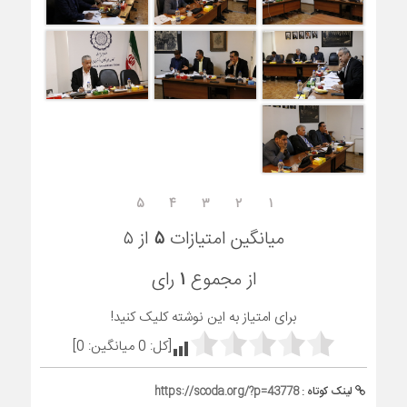
۵
۴
۳
۲
۱
میانگین امتیازات
۵
از ۵
از مجموع
۱
رای
برای امتیاز به این نوشته کلیک کنید!
[کل:
0
میانگین:
0
]
لینک کوتاه :
https://scoda.org/?p=43778