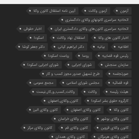
آزمون
آزمون وکالت
آیین ‌نامه استقلال کانون وکلا
اتحادیه سراسری کانونهای وکلای دادگستری
اتحادیه سراسری کانون‌های وکلای دادگستری ایران
اخبار حقوقی
اخبار کانون های وکلا
استقلال نهاد وکالت
اسکودا
اطلاعیه
بیانیه
دکتر ابراهیم کیانی
دکتر جعفر کوشا
رئیس قوه قضاییه
روسا
ریاست اسکودا
سازمان سنجش
شورای اجرایی
شورای اجرایی اسکودا
صورتجلسه
طرح تسهیل صدور مجوز کسب و کار
قوه قضائیه
مجلس شورای اسلامی
مجمع عمومی
هیئت رئیسه
وکالت
وکالت_کسب_و_کار_نیست
کارگروه حقوق بشر اسکودا
کانون_وکلای_اصفهان
کانون وکلا
کانون وکلای اصفهان
کانون وکلای البرز
کانون وکلای بوشهر
کانون وکلای خراسان
کانون وکلای قزوین
کانون وکلای قم
کانون وکلای مرکز
کانون وکلای هرمزگان
کانون وکلای همدان