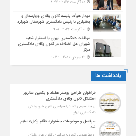
02 آگوست 2026 - 8:37
دیدار هیأت رئیسه کانون وکلای چهارمحال و
بختیاری با رئیس دادگستری شهرستان شهرکرد
01 آگوست 2026 - 9:01
موافقت دادگستری تهران با استقرار شعبه
شورای حل اختلاف در کانون وکلای دادگستری
مرکز
29 جولای 2026 - 10:34
یادداشت ها
فراخوان طراحی پوستر هفتاد و یکمین سالروز
استقلال کانون وکلای دادگستری
روابط عمومی اتحادیه سراسری کانون های وکلای
دادگستری ایران
سرفصل و موضوعات جشنواره «قلم وکیل» اعلام
شد
روابط عمومی اتحادیه سراسری کانون های وکلای