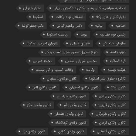
اتحادیه سراسری کانون‌های وکلای دادگستری ایران
اخبار حقوقی
اخبار کانون های وکلا
استقلال نهاد وکالت
اسکودا
اطلاعیه
بیانیه
دکتر ابراهیم کیانی
دکتر جعفر کوشا
رئیس قوه قضاییه
روسا
ریاست اسکودا
سازمان سنجش
شورای اجرایی
شورای اجرایی اسکودا
صورتجلسه
طرح تسهیل صدور مجوز کسب و کار
قوه قضائیه
مجلس شورای اسلامی
مجمع عمومی
هیئت رئیسه
وکالت
وکالت_کسب_و_کار_نیست
کارگروه حقوق بشر اسکودا
کانون_وکلای_اصفهان
کانون وکلا
کانون وکلای اصفهان
کانون وکلای البرز
کانون وکلای بوشهر
کانون وکلای خراسان
کانون وکلای قزوین
کانون وکلای قم
کانون وکلای مرکز
کانون وکلای هرمزگان
کانون وکلای همدان
کانون وکلای کرمان
کانون وکلای کرمانشاه
کانون وکلای گلستان
کانون وکلای گیلان
کانون وکلای یزد