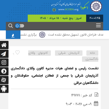
20:01:26
امروز : پنج شنبه - ۱۵ مرداد - ۱۴۰۵
، هدف طراحان قانون تسهیل محقق نشده است
برگزاری نشست مشترک کانون وکلای د
خانه
آذربایجان شرقی
کانونهای وکلای
9
دادگستری
نشست رئیس و اعضای هیات مدیره کانون وکلای دادگستری
آذربایجان شرقی با جمعی از فعالان اجتماعی، حقوقدانان و
دانشگاهیان عراقی
کد خبر : 49771
09 می 2026 - 9:03