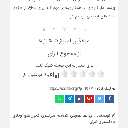
چشم‌انداز تازه‌ای از همکاری‌های دوجانبه برای دفاع از حقوق
ملت‌های اسلامی ترسیم کرد.
۵
۴
۳
۲
۱
میانگین امتیازات
۵
از ۵
از مجموع
۱
رای
برای امتیاز به این نوشته کلیک کنید!
[کل:
0
میانگین:
0
]
لینک کوتاه :
https://scoda.org/?p=49771
نویسنده : روابط عمومی اتحادیه سراسری کانون‌های وکلای
دادگستری ایران