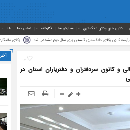
کانون های وکلای دادگستری
همایش ها
نگارخانه
تماس باما
FA
ای دادگستری گلستان برای سال دوم مشخص شد
وکلای ماندگار؛ متخلق به اخلاق حر
آخر
13
و کانون سردفتران و دفتریاران استان در
ی