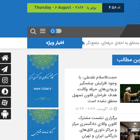
4:56:02
برابر با : Thursday - 6 August - 2026
اخبار ویژه
فه‌ای، جامع‌نگر و نکته‌بین هستند
اولین دوره مسابقات مناظره تخصصی حقوقی
ین مطالب
حجت‌الاسلام نقدعلی: با
وجود افزایش چشمگیر
ورودی‌های حرفه وکالت،
هدف طراحان قانون تسهیل
محقق نشده است
05 آگوست 2026 - 17:24
برگزاری نشست مشترک
کانون وکلای دادگستری مرکز
و مراکز داوری اتاق‌های
بازرگانی ایران و تهران