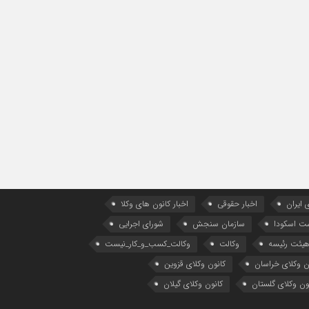
 ایران
اخبار حقوقی
اخبار کانون های وکلا
ست اسکودا
سازمان سنجش
شورای اجرایی
یئت رئیسه
وکالت
وکالت_کسب_و_کار_نیست
ن وکلای خراسان
کانون وکلای قزوین
ون وکلای گلستان
کانون وکلای گیلان