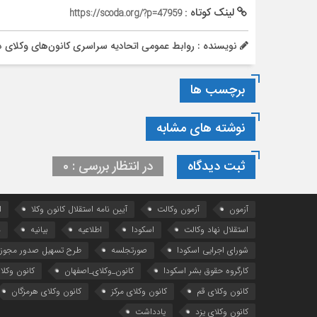
لینک کوتاه :
https://scoda.org/?p=47959
نویسنده : روابط عمومی اتحادیه سراسری کانون‌های وکلای د
برچسب ها
نوشته های مشابه
ثبت دیدگاه
در انتظار بررسی : 0
آزمون
آزمون وکالت
آیین ‌نامه استقلال کانون وکلا
ا
استقلال نهاد وکالت
اسکودا
اطلاعیه
بیانیه
د
شورای اجرایی اسکودا
صورتجلسه
طرح تسهیل صدور مجوز 
کارگروه حقوق بشر اسکودا
کانون_وکلای_اصفهان
کانون وکلا
کانون وکلای قم
کانون وکلای مرکز
کانون وکلای هرمزگان
کانون وکلای یزد
یادداشت