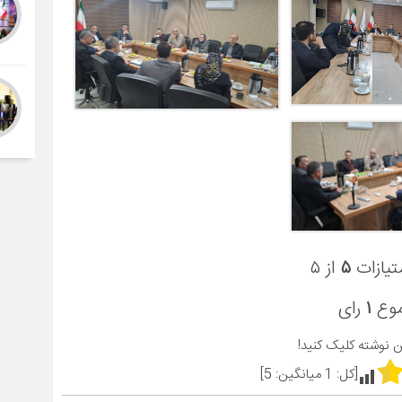
تیازات
۵
از ۵
موع
۱
رای
ین نوشته کلیک کنید!
[کل:
1
میانگین:
5
]