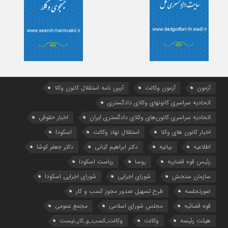
آزمون
آزمون وکالت
آیین ‌نامه استقلال کانون وکلا
اتحادیه سراسری کانونهای وکلای دادگستری
اتحادیه سراسری کانون‌های وکلای دادگستری ایران
اخبار حقوقی
اخبار کانون های وکلا
استقلال نهاد وکالت
اسکودا
اطلاعیه
بیانیه
دکتر ابراهیم کیانی
دکتر جعفر کوشا
رئیس قوه قضاییه
روسا
ریاست اسکودا
سازمان سنجش
شورای اجرایی
شورای اجرایی اسکودا
صورتجلسه
طرح تسهیل صدور مجوز کسب و کار
قوه قضائیه
مجلس شورای اسلامی
مجمع عمومی
هیئت رئیسه
وکالت
وکالت_کسب_و_کار_نیست