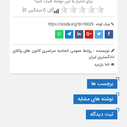
برای امتیاز به این نوشته کلیک کنید!
[کل:
0
میانگین:
0
]
لینک کوتاه :
https://scoda.org/?p=50029
نویسنده : روابط عمومی اتحادیه سراسری کانون های وکلای
دادگستری ایران
106 بازدید
برچسب ها
نوشته های مشابه
ثبت دیدگاه