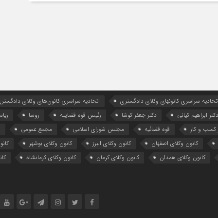
تحادیه سراسری کانونهای وکلای دادگستری
اتحادیه سراسری کانون‌های وکلای دادگستری
کتر ابراهیم کیانی
دکتر جعفر کوشا
رئیس قوه قضاییه
روسا
ریا
کسب و کار
قوه قضائیه
مجلس شورای اسلامی
مجمع عمومی
ه
کانون وکلای اصفهان
کانون وکلای البرز
کانون وکلای بوشهر
کانو
کانون وکلای همدان
کانون وکلای کرمان
کانون وکلای کرمانشاه
کان