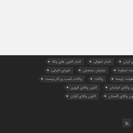
 ایران
اخبار حقوقی
اخبار کانون های وکلا
ست اسکودا
سازمان سنجش
شورای اجرایی
یئت رئیسه
وکالت
وکالت_کسب_و_کار_نیست
ن وکلای خراسان
کانون وکلای قزوین
ون وکلای گلستان
کانون وکلای گیلان