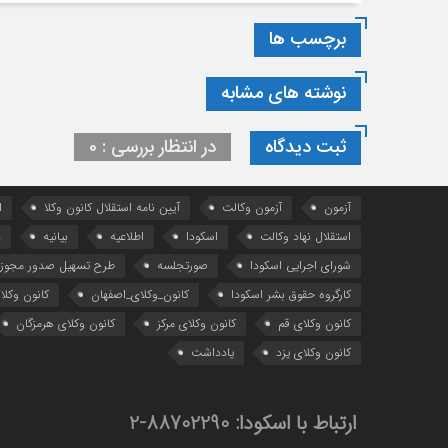
برچسب ها
نوشته های مشابه
ثبت دیدگاه
در انتظار بررسی : 0
آزمون
آزمون وکالت
آیین ‌نامه استقلال کانون وکلا
ا
استقلال نهاد وکالت
اسکودا
اطلاعیه
بیانیه
د
شورای اجرایی اسکودا
صورتجلسه
طرح تسهیل صدور مجوز 
کارگروه حقوق بشر اسکودا
کانون_وکلای_اصفهان
کانون وکلا
کانون وکلای قم
کانون وکلای مرکز
کانون وکلای هرمزگان
کانون وکلای یزد
یادداشت
ارتباط با اسکودا:
88702290-2