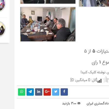
تیازات
۵
از ۵
موع
۱
رای
ین نوشته کلیک کنید!
[کل:
0
میانگین:
0
]
دادگستری ایران
300 بازدید