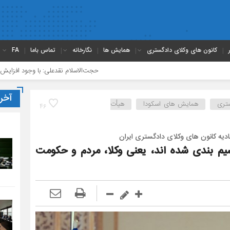
کانون های وکلای دادگستری
همایش ها
نگارخانه
تماس باما
FA
حجت‌الاسلام نقدعلی: با وجود افزایش چشمگیر و
آخر
ستری
همایش های اسکودا
هیأت
46
ه کانون های وکلای دادگستری ایران
سیم بندی شده اند، یعنی وکلا، مردم و حکومت