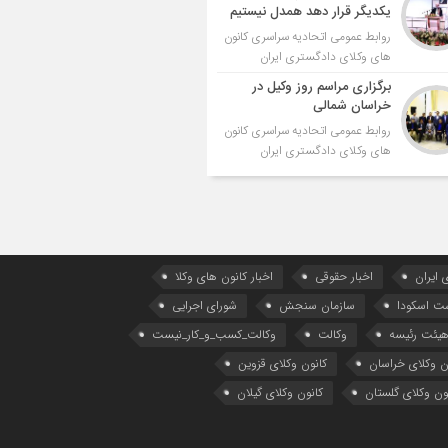
یکدیگر قرار دهد همدل نیستیم
روابط عمومی اتحادیه سراسری کانون
های وکلای دادگستری ایران
برگزاری مراسم روز وکیل در
خراسان شمالی
روابط عمومی اتحادیه سراسری کانون
های وکلای دادگستری ایران
 ایران
اخبار حقوقی
اخبار کانون های وکلا
ست اسکودا
سازمان سنجش
شورای اجرایی
یئت رئیسه
وکالت
وکالت_کسب_و_کار_نیست
ن وکلای خراسان
کانون وکلای قزوین
ون وکلای گلستان
کانون وکلای گیلان