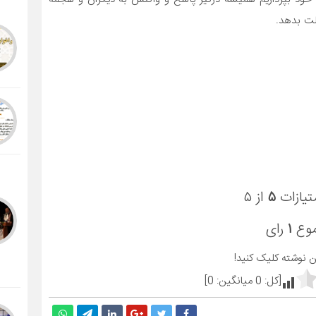
لت بدهد.
تیازات
۵
از ۵
موع
۱
رای
ین نوشته کلیک کنید!
[کل:
0
میانگین:
0
]