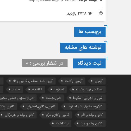
https://scoda.org/?p=33790
2728 بازدید
برچسب ها
نوشته های مشابه
ثبت دیدگاه
در انتظار بررسی : 0
آزمون
آزمون وکالت
آیین ‌نامه استقلال کانون وکلا
ا
استقلال نهاد وکالت
اسکودا
اطلاعیه
بیانیه
د
شورای اجرایی اسکودا
صورتجلسه
طرح تسهیل صدور مجوز 
کارگروه حقوق بشر اسکودا
کانون_وکلای_اصفهان
کانون وکلا
کانون وکلای قم
کانون وکلای مرکز
کانون وکلای هرمزگان
کانون وکلای یزد
یادداشت