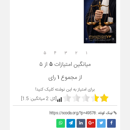
۵
۴
۳
۲
۱
میانگین امتیازات
۵
از ۵
از مجموع
۱
رای
برای امتیاز به این نوشته کلیک کنید!
[کل:
2
میانگین:
1.5
]
لینک کوتاه :
https://scoda.org/?p=49578