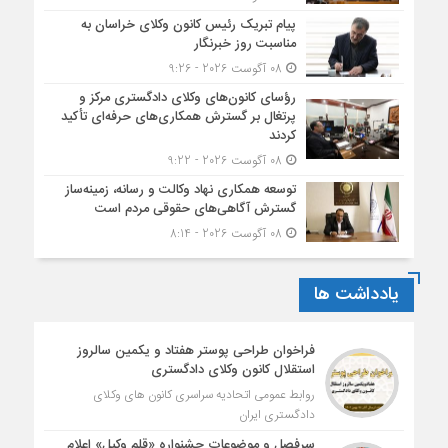
پیام تبریک رئیس کانون وکلای خراسان به
مناسبت روز خبرنگار
08 آگوست 2026 - 9:26
رؤسای کانون‌های وکلای دادگستری مرکز و
پرتغال بر گسترش همکاری‌های حرفه‌ای تأکید
کردند
08 آگوست 2026 - 9:22
توسعه همکاری نهاد وکالت و رسانه، زمینه‌ساز
گسترش آگاهی‌های حقوقی مردم است
08 آگوست 2026 - 8:14
یادداشت ها
فراخوان طراحی پوستر هفتاد و یکمین سالروز
استقلال کانون وکلای دادگستری
روابط عمومی اتحادیه سراسری کانون های وکلای
دادگستری ایران
سرفصل و موضوعات جشنواره «قلم وکیل» اعلام