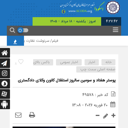
4:27:43
امروز : یکشنبه - ۱۸ مرداد - ۱۴۰۵
فیلم/ سرنوشت نظارت بر عملکرد وکلا در ساما
خانه
اخبار
اخبار عمومی
باکس بالای
8
صفحه اصلی سمت چپ
پوستر هفتاد و سومین سالروز استقلال کانون وکلای دادگستری
کد خبر : 49578
20 فوریه 2026 - 13:08