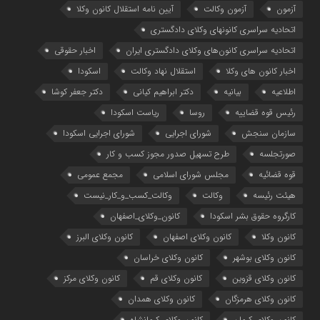
آزمون
آزمون وکالت
آیین ‌نامه استقلال کانون وکلا
اتحادیه سراسری کانونهای وکلای دادگستری
اتحادیه سراسری کانون‌های وکلای دادگستری ایران
اخبار حقوقی
اخبار کانون های وکلا
استقلال نهاد وکالت
اسکودا
اطلاعیه
بیانیه
دکتر ابراهیم کیانی
دکتر جعفر کوشا
رئیس قوه قضاییه
روسا
ریاست اسکودا
سازمان سنجش
شورای اجرایی
شورای اجرایی اسکودا
صورتجلسه
طرح تسهیل صدور مجوز کسب و کار
قوه قضائیه
مجلس شورای اسلامی
مجمع عمومی
هیئت رئیسه
وکالت
وکالت_کسب_و_کار_نیست
کارگروه حقوق بشر اسکودا
کانون_وکلای_اصفهان
کانون وکلا
کانون وکلای اصفهان
کانون وکلای البرز
کانون وکلای بوشهر
کانون وکلای خراسان
کانون وکلای قزوین
کانون وکلای قم
کانون وکلای مرکز
کانون وکلای هرمزگان
کانون وکلای همدان
کانون وکلای کرمان
کانون وکلای کرمانشاه