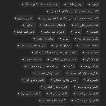
آزمون
آزمون وکالت
آیین ‌نامه استقلال کانون وکلا
اتحادیه سراسری کانونهای وکلای دادگستری
اتحادیه سراسری کانون‌های وکلای دادگستری ایران
اخبار حقوقی
اخبار کانون های وکلا
استقلال نهاد وکالت
اسکودا
اطلاعیه
بیانیه
دکتر ابراهیم کیانی
دکتر جعفر کوشا
رئیس قوه قضاییه
روسا
ریاست اسکودا
سازمان سنجش
شورای اجرایی
شورای اجرایی اسکودا
صورتجلسه
طرح تسهیل صدور مجوز کسب و کار
قوه قضائیه
مجلس شورای اسلامی
مجمع عمومی
هیئت رئیسه
وکالت
وکالت_کسب_و_کار_نیست
کارگروه حقوق بشر اسکودا
کانون_وکلای_اصفهان
کانون وکلا
کانون وکلای اصفهان
کانون وکلای البرز
کانون وکلای بوشهر
کانون وکلای خراسان
کانون وکلای قزوین
کانون وکلای قم
کانون وکلای مرکز
کانون وکلای هرمزگان
کانون وکلای همدان