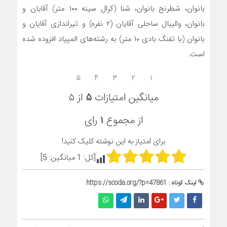
بانوان، شطرنج بانوان، شنا (کرال سینه ۱۰۰ متر) آقایان و
بانوان، والیبال ساحلی آقایان (۲ نفره) و تیراندازی آقایان و
بانوان (با تفنگ بادی ۱۰ متر) به رشته‌های المپیاد افزوده شده
است.
۵
۴
۳
۲
۱
میانگین امتیازات
۵
از ۵
از مجموع
۱
رای
برای امتیاز به این نوشته کلیک کنید!
[کل:
1
میانگین:
5
]
لینک کوتاه :
https://scoda.org/?p=47861