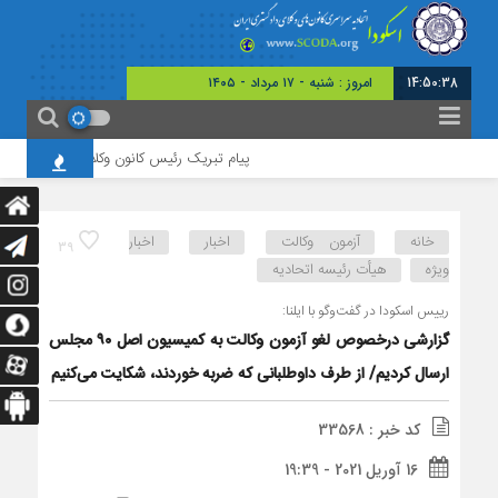
14:50:39
امروز : شنبه - ۱۷ مرداد - ۱۴۰۵
پیام تبریک رئیس کانون وکلای گلستان به مناسبت 
خانه
آزمون وکالت
اخبار
اخبار
39
ویژه
هیأت رئیسه اتحادیه
رییس اسکودا در گفت‌و‌گو با ایلنا:
گزارشی درخصوص لغو آزمون وکالت به کمیسیون اصل ۹۰ مجلس
ارسال کردیم/ از طرف داوطلبانی که ضربه خوردند، شکایت می‌کنیم
کد خبر : 33568
16 آوریل 2021 - 19:39