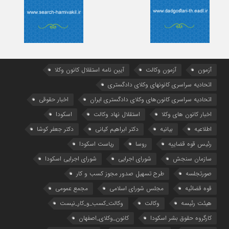
آزمون
آزمون وکالت
آیین ‌نامه استقلال کانون وکلا
اتحادیه سراسری کانونهای وکلای دادگستری
اتحادیه سراسری کانون‌های وکلای دادگستری ایران
اخبار حقوقی
اخبار کانون های وکلا
استقلال نهاد وکالت
اسکودا
اطلاعیه
بیانیه
دکتر ابراهیم کیانی
دکتر جعفر کوشا
رئیس قوه قضاییه
روسا
ریاست اسکودا
سازمان سنجش
شورای اجرایی
شورای اجرایی اسکودا
صورتجلسه
طرح تسهیل صدور مجوز کسب و کار
قوه قضائیه
مجلس شورای اسلامی
مجمع عمومی
هیئت رئیسه
وکالت
وکالت_کسب_و_کار_نیست
کارگروه حقوق بشر اسکودا
کانون_وکلای_اصفهان