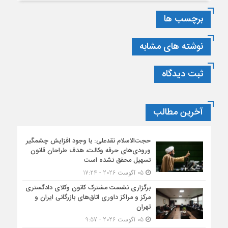
سخنان
برچسب ها
نائب
رئیس
اتحادیه،
نوشته های مشابه
رئیس
کانون
ثبت دیدگاه
وکلای
دادگستری
مرکز
و
آخرین مطالب
جناب
آقای
دکتر
حجت‌الاسلام نقدعلی: با وجود افزایش چشمگیر
ورودی‌های حرفه وکالت، هدف طراحان قانون
شهبازی
تسهیل محقق نشده است
نیا
05 آگوست 2026 - 17:24
برگزاری نشست مشترک کانون وکلای دادگستری
مرکز و مراکز داوری اتاق‌های بازرگانی ایران و
تهران
05 آگوست 2026 - 9:57