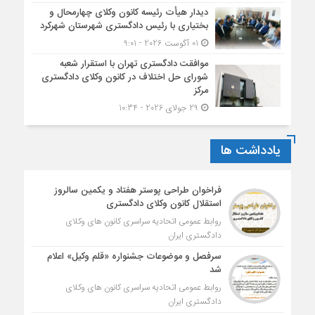
دیدار هیأت رئیسه کانون وکلای چهارمحال و
بختیاری با رئیس دادگستری شهرستان شهرکرد
01 آگوست 2026 - 9:01
موافقت دادگستری تهران با استقرار شعبه
شورای حل اختلاف در کانون وکلای دادگستری
مرکز
29 جولای 2026 - 10:34
یادداشت ها
فراخوان طراحی پوستر هفتاد و یکمین سالروز
استقلال کانون وکلای دادگستری
روابط عمومی اتحادیه سراسری کانون های وکلای
دادگستری ایران
سرفصل و موضوعات جشنواره «قلم وکیل» اعلام
شد
روابط عمومی اتحادیه سراسری کانون های وکلای
دادگستری ایران