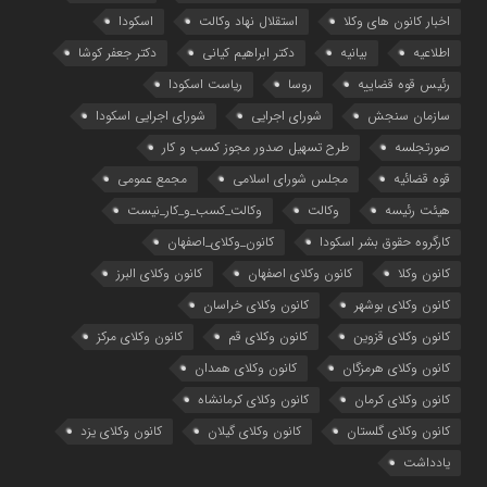
اخبار کانون های وکلا
استقلال نهاد وکالت
اسکودا
اطلاعیه
بیانیه
دکتر ابراهیم کیانی
دکتر جعفر کوشا
رئیس قوه قضاییه
روسا
ریاست اسکودا
سازمان سنجش
شورای اجرایی
شورای اجرایی اسکودا
صورتجلسه
طرح تسهیل صدور مجوز کسب و کار
قوه قضائیه
مجلس شورای اسلامی
مجمع عمومی
هیئت رئیسه
وکالت
وکالت_کسب_و_کار_نیست
کارگروه حقوق بشر اسکودا
کانون_وکلای_اصفهان
کانون وکلا
کانون وکلای اصفهان
کانون وکلای البرز
کانون وکلای بوشهر
کانون وکلای خراسان
کانون وکلای قزوین
کانون وکلای قم
کانون وکلای مرکز
کانون وکلای هرمزگان
کانون وکلای همدان
کانون وکلای کرمان
کانون وکلای کرمانشاه
کانون وکلای گلستان
کانون وکلای گیلان
کانون وکلای یزد
یادداشت