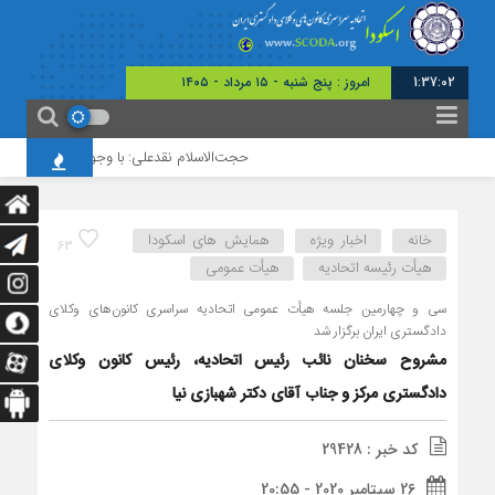
1:37:03
امروز : پنج شنبه - ۱۵ مرداد - ۱۴۰۵
حجت‌الاسلام نقدعلی: با وجود افزایش چشمگیر 
خانه
اخبار ویژه
همایش های اسکودا
63
هیأت رئیسه اتحادیه
هیأت عمومی
سی و چهارمین جلسه هیأت عمومی اتحادیه سراسری کانون‌های وکلای
دادگستری ایران برگزار شد
مشروح سخنان نائب رئیس اتحادیه، رئیس کانون وکلای
دادگستری مرکز و جناب آقای دکتر شهبازی نیا
کد خبر : 29428
26 سپتامبر 2020 - 20:55