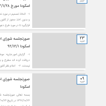
آوریل
اسکودا مورخ ۹۳/۱/۲۸
۱- اتخاذ تصمیم در مورد 
و بدون اخذ مجوز از کانو
قرارگیرد تا در مورد طرح دع
23
صورتجلسه شورای اجر
فوریه
اسکودا ۹۲/۱۲/۱
۱- گزارش امور جاریه : مو
دریافت کرده اند مطرح و به
نیستند. ۲- اعلام نظر کانون های محترم در خصوص میزان آمادگی کمیسیون امور پارلمانی هر […]
09
صورتجلسه شورای اجر
فوریه
اسکودا
بسمه تعالی صورتجلسه شو