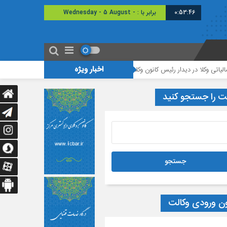
0:53:46
برابر با : Wednesday - 5 August -
2026
اخبار ویژه
ا در دیدار رئیس کانون وکلای دادگستری گلستان با مدیرکل امور مالیاتی استان
وقت
ت را جستجو کنید
ون ورودی وکالت