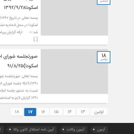
دسامبر
اسکودا۱۳۹۲/۹/۲۸
اسکودا در محل اتحادیه تش
[…]
18
صورتجلسه شورای اجر
نوامبر
اسکودا)۹۱/۸/۲۵
بسمه تعالی صورتجلسه شورا
۲۵/۸/۱۳۹۱ جلسه ش
۱۳۹۱ گزارش لازم به استحضار اعضای محترم […]
اولین
13
14
15
16
17
18
آزمون
آزمون وکالت
آیین ‌نامه استقلال کانون وکلا
ا