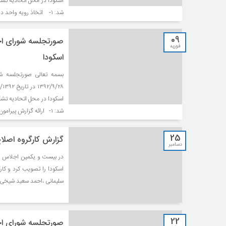
اسکودا در محل اتحادیه تش
شد: ۱- اتخاذ رویه واحد درخصوص […]
09
صورتجلسه شورای اجر
فوریه
اسکودا
بسمه تعالی صورتجلسه شو
اسکودا در محل اتحادیه تش
شد: ۱- ارائه گزارش پیرامون چگونگی […]
25
گزارش کارگروه اصلاح
دسامبر
در بیست و یکمین اجلاس اسک
اسکودا را تصویب کرد و کار
سلیمانی ،احمد سعید شیخی، 
22
صورتجلسه شورای اجر