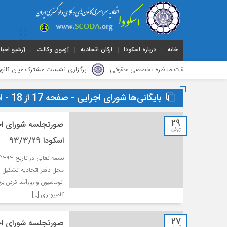
خانه
درباره اسکودا
ارکان اتحادیه
آزمون وکالت
آرشیو اخبار
ره مسابقات مناظره تخصصی حقوقی
برگزاری نشست مشترک میان کانون وکلای دا
بایگانی‌ها شورای اجرایی - صفحه 17 از 18 - اسکودا
29
صورتجلسه شورای اجر
ژوئن
اسکودا ۹۳/۳/۲۹
اتوماسیون و روزآمد کردن ب
کامپیوتری […]
27
صورتجلسه شورای اجر