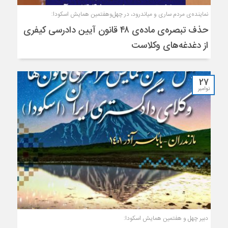
نماینده‌ی مردم ساری و میاندرود، در چهل‌وهفتمین همایش اسکودا:
حذف تبصره‌ی ماده‌ی ۴۸ قانون آیین دادرسی کیفری
از دغدغه‌های وکلاست
27
نوامبر
دبیر چهل و هفتمین همایش اسکودا: