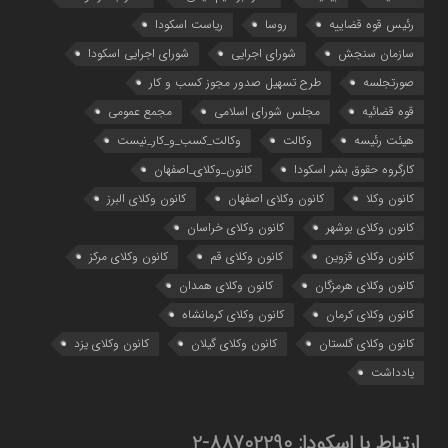
رئیس قوه قضاییه
روسا
ریاست اسکودا
سازمان سنجش
شورای اجرایی
شورای اجرایی اسکودا
صورتجلسه
طرح تسهیل صدور مجوز کسب و کار
قوه قضائیه
مجلس شورای اسلامی
مجمع عمومی
هیئت رئیسه
وکالت
وکالت_کسب_و_کار_نیست
کارگروه حقوق بشر اسکودا
کانون_وکلای_اصفهان
کانون وکلا
کانون وکلای اصفهان
کانون وکلای البرز
کانون وکلای بوشهر
کانون وکلای خراسان
کانون وکلای قزوین
کانون وکلای قم
کانون وکلای مرکز
کانون وکلای هرمزگان
کانون وکلای همدان
کانون وکلای کرمان
کانون وکلای کرمانشاه
کانون وکلای گلستان
کانون وکلای گیلان
کانون وکلای یزد
یادداشت
ارتباط با اسکودا:
88702290-2