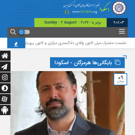
9:01:04
امر
نشست مشترک میان کانون وکلای دادگستری مرکزی و کانون پرورش فکری استان
بایگانی‌ها هرمزگان - اسکودا
09
جولای