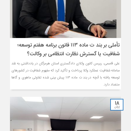
تأملی بر بند ت ماده ۱۱۳ قانون برنامه هفتم توسعه؛
شفافیت یا گسترش نظارت انتظامی بر وکالت؟
علی قاسمی، رییس کانون وکلای دادگستری استان هرمزگان در یادداشتی به نقد
سامانه شفافیت عملکرد وکلا پرداخت و تأکید کرد که مفهوم شفافیت در کشورهای
توسعه یافته با آنچه در بند ت ماده ۱۱۳ پیش بینی شده تفاوتی ماهوی و گاها
متضاد دارد.
18
ژوئن