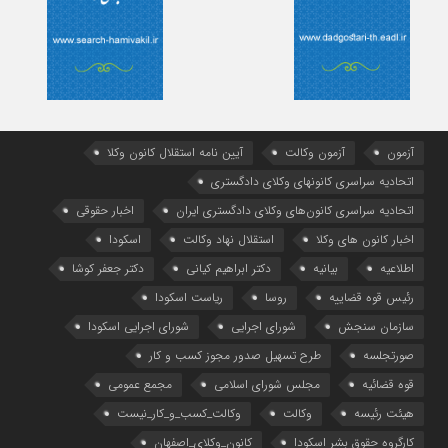
آزمون
آزمون وکالت
آیین ‌نامه استقلال کانون وکلا
اتحادیه سراسری کانونهای وکلای دادگستری
اتحادیه سراسری کانون‌های وکلای دادگستری ایران
اخبار حقوقی
اخبار کانون های وکلا
استقلال نهاد وکالت
اسکودا
اطلاعیه
بیانیه
دکتر ابراهیم کیانی
دکتر جعفر کوشا
رئیس قوه قضاییه
روسا
ریاست اسکودا
سازمان سنجش
شورای اجرایی
شورای اجرایی اسکودا
صورتجلسه
طرح تسهیل صدور مجوز کسب و کار
قوه قضائیه
مجلس شورای اسلامی
مجمع عمومی
هیئت رئیسه
وکالت
وکالت_کسب_و_کار_نیست
کارگروه حقوق بشر اسکودا
کانون_وکلای_اصفهان