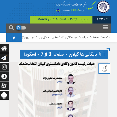
6:22:24
امروز : دوشنبه - ۱
نشست مشترک میان کانون وکلای دادگستری مرکزی و کانون پرورش فکری استان
بایگانی‌ها گیلان - صفحه 3 از 7 - اسکودا
02
فوریه