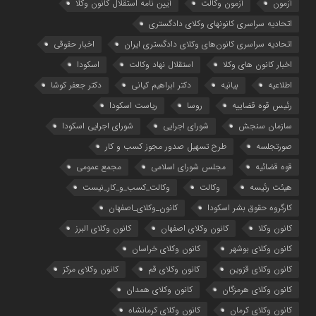
آزمون
آزمون وکالت
آیین ‌نامه استقلال کانون وکلا
اتحادیه سراسری کانونهای وکلای دادگستری
اتحادیه سراسری کانون‌های وکلای دادگستری ایران
اخبار حقوقی
اخبار کانون های وکلا
استقلال نهاد وکالت
اسکودا
اطلاعیه
بیانیه
دکتر ابراهیم کیانی
دکتر جعفر کوشا
رئیس قوه قضاییه
روسا
ریاست اسکودا
سازمان سنجش
شورای اجرایی
شورای اجرایی اسکودا
صورتجلسه
طرح تسهیل صدور مجوز کسب و کار
قوه قضائیه
مجلس شورای اسلامی
مجمع عمومی
هیئت رئیسه
وکالت
وکالت_کسب_و_کار_نیست
کارگروه حقوق بشر اسکودا
کانون_وکلای_اصفهان
کانون وکلا
کانون وکلای اصفهان
کانون وکلای البرز
کانون وکلای بوشهر
کانون وکلای خراسان
کانون وکلای قزوین
کانون وکلای قم
کانون وکلای مرکز
کانون وکلای هرمزگان
کانون وکلای همدان
کانون وکلای کرمان
کانون وکلای کرمانشاه