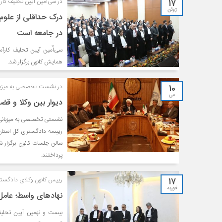
17
در سی‌اُمین آیین تحلیف کار
ژوئن
درک حداقلی از علوم 
در جامعه است
همایش کانون برگزار شد.
10
در نشست تخصصی به میزبانی
می
دیوار بین وکلا و قض
نشستی تخصصی به میزبانی ک
رییسه دادگستری کل استان 
سالن جلسات کانون برگزار ش
پرداختند.
17
رییس کانون وکلای دادگستری
فوریه
نهادهای واسط؛ عامل