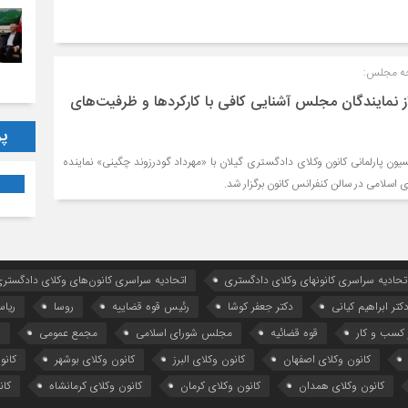
جه مجلس:
نمایندگان مجلس آشنایی کافی با کارکردها و ظرفیت‌های
پر
ن پارلمانی کانون وکلای دادگستری گیلان با «مهرداد گودرزوند چگینی» نماینده
 اسلامی در سالن کنفرانس کانون برگزار شد.
تحادیه سراسری کانونهای وکلای دادگستری
اتحادیه سراسری کانون‌های وکلای دادگستری
کتر ابراهیم کیانی
دکتر جعفر کوشا
رئیس قوه قضاییه
روسا
ریا
کسب و کار
قوه قضائیه
مجلس شورای اسلامی
مجمع عمومی
ه
کانون وکلای اصفهان
کانون وکلای البرز
کانون وکلای بوشهر
کانو
کانون وکلای همدان
کانون وکلای کرمان
کانون وکلای کرمانشاه
کان