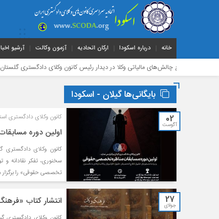
خانه
درباره اسکودا
ارکان اتحادیه
آزمون وکالت
آرشیو اخبار
 بر رفع چالش‌های مالیاتی وکلا در دیدار رئیس کانون وکلای دادگستری گلستان با مدیرکل ام
بایگانی‌ها گیلان - اسکودا
02
کانون وکلای دادگستری استان
آگوست
اولین دوره مسابقا
کانون وکلای دادگستری گی
سخنوری، تفکر نقادانه و 
تخصصی حقوقی» را برگزار م
27
انتشار کتاب «فرهنگ
جولای
کانون وکلای دادگستری گی