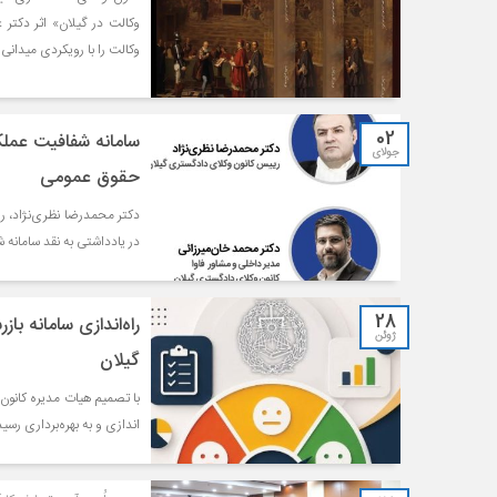
وکالت در گیلان» اثر دکتر
وکالت را با رویکردی میدانی
02
سامانه شفافیت عملک
جولای
حقوق عمومی
دکتر محمدرضا نظری‌نژاد، ر
در یادداشتی به نقد سامانه ش
28
راه‌اندازی سامانه ب
ژوئن
گیلان
با تصمیم هیات مدیره کانون 
اندازی و به بهره‌برداری رسید