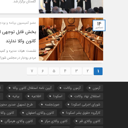
گلستان برگزار شد.
14
عضو کمیسیون برنامه و بود
دسامبر
بخش قابل توجهی از 
کانون وکلا ندارند
نشست هیات مدیره و کمیسیو
مردم رودبار در مجلس شورای
7
6
5
4
3
2
1
آزمون
آزمون وکالت
آیین ‌نامه استقلال کانون وکلا
ا
استقلال نهاد وکالت
اسکودا
اطلاعیه
بیانیه
د
شورای اجرایی اسکودا
صورتجلسه
طرح تسهیل صدور مجوز 
کارگروه حقوق بشر اسکودا
کانون_وکلای_اصفهان
کانون وکلا
کانون وکلای قم
کانون وکلای مرکز
کانون وکلای هرمزگان