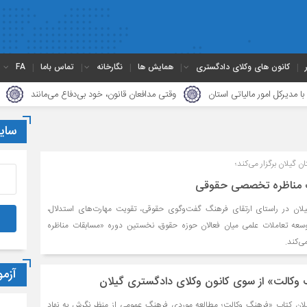
کانون های وکلای دادگستری
همایش ها
نگارخانه
تماس باما
FA
ور مالیاتی استان
وقتی مدافعان قانون، خود بی‌دفاع می‌مانند
دیدار هیأت
سای
 گیلان برگزار می‌کند؛
ت مناظره تخصصی حقوقی
لان در راستای ارتقای فرهنگ گفت‌وگوی حقوقی، تقویت مهارت‌های استدلال،
توسعه تعاملات علمی میان فعالان حوزه حقوق، نخستین دوره «مسابقات مناظره
ی‌کند.
آزم
 وکالت» از سوی کانون وکلای دادگستری گیلان
لان کتاب «فرهنگ وکالت؛ مطالعه موردی فرهنگ عمومی از منظر نگرش به نهاد