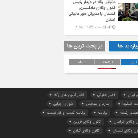
مالیاتی وکلا در دیدار رئیس
کانون وکلای دادگستری
گلستان با مدیرکل امور مالیاتی
استان
02 آگوست 2026 - 8:58
بازدید ها
پر بحث ترین ها
1 روز
1 هفته
1 ماه
 ایران
اخبار حقوقی
اخبار کانون های وکلا
ست اسکودا
سازمان سنجش
شورای اجرایی
یئت رئیسه
وکالت
وکالت_کسب_و_کار_نیست
ن وکلای خراسان
کانون وکلای قزوین
ون وکلای گلستان
کانون وکلای گیلان