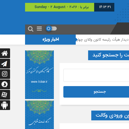
14:13:31
برابر با : Sunday - 2 August - 2026
اخبار ویژه
 رئیسه کانون وکلای چهارمحال و بختیاری با رئیس دادگستری شهرستان شهرکرد
مو
ت را جستجو کنید
ون ورودی وکالت