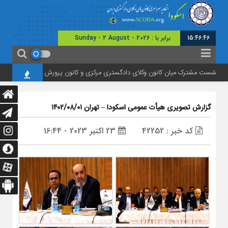
15:46:47
امروز : یکشنبه - ۱۱ مرداد - ۱۴۰۵
ست مشترک میان کانون وکلای دادگستری مرکزی و کانون پرورش فکری استان
تأک
گزارش تصویری هیأت عمومی اسکودا – تهران ۱۴۰۲/۰۸/۰۱
کد خبر : 42252
23 اکتبر 2023 - 16:44