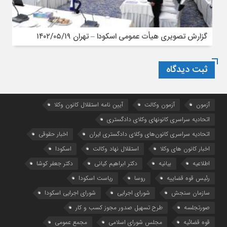
گزارش تصویری هیأت عمومی اسکودا – تهران ۱۴۰۲/۰۵/۱۹
ثبت دیدگاه
آزمون
آزمون وکالت
آیین ‌نامه استقلال کانون وکلا
اتحادیه سراسری کانونهای وکلای دادگستری
اتحادیه سراسری کانون‌های وکلای دادگستری ایران
اخبار حقوقی
اخبار کانون های وکلا
استقلال نهاد وکالت
اسکودا
اطلاعیه
بیانیه
دکتر ابراهیم کیانی
دکتر جعفر کوشا
رئیس قوه قضاییه
روسا
ریاست اسکودا
سازمان سنجش
شورای اجرایی
شورای اجرایی اسکودا
صورتجلسه
طرح تسهیل صدور مجوز کسب و کار
قوه قضائیه
مجلس شورای اسلامی
مجمع عمومی