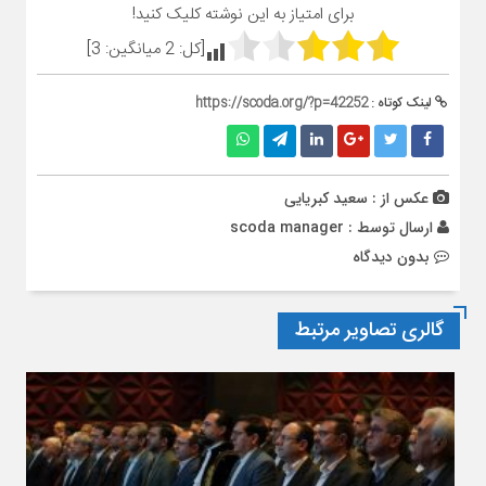
برای امتیاز به این نوشته کلیک کنید!
[کل:
2
میانگین:
3
]
لینک کوتاه :
https://scoda.org/?p=42252
عکس از : سعید کبریایی
ارسال توسط :
scoda manager
بدون دیدگاه
گالری تصاویر مرتبط