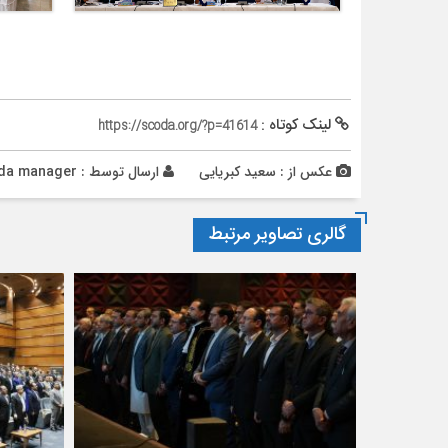
لینک کوتاه :
https://scoda.org/?p=41614
عکس از : سعید کبریایی
ارسال توسط :
da manager
گالری تصاویر مرتبط