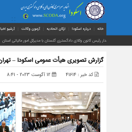
خانه
درباره اسکودا
ارکان اتحادیه
آزمون وکالت
آرشیو اخبار
رئیس کانون وکلای دادگستری گلستان با مدیرکل امور مالیاتی استان
وقتی مدافعان ق
گزارش تصویری هیأت عمومی اسکودا – تهران ۴۰۲/۰۵/۱۹
کد خبر : 41614
12 آگوست 2023 - 8:41