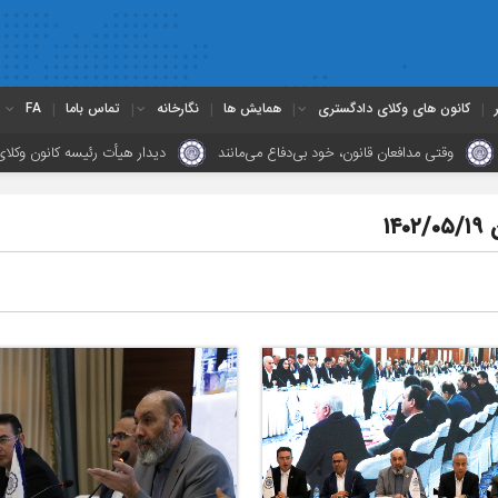
کانون های وکلای دادگستری
همایش ها
نگارخانه
تماس باما
FA
انون، خود بی‌دفاع می‌مانند
دیدار هیأت رئیسه کانون وکلای چهارمحال و بختیار
۱