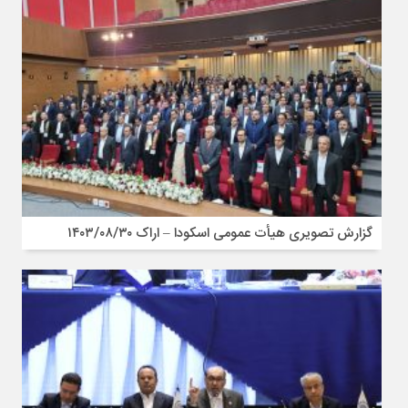
گزارش تصویری هیأت عمومی اسکودا – اراک ۱۴۰۳/۰۸/۳۰