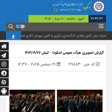
22:42:34
امروز : یکشنبه - ۱۱ مرداد - ۱۴۰۵
ن کانون وکلای دادگستری مرکزی و کانون پرورش فکری استان
تأکید بر رفع چال
گزارش تصویری هیأت عمومی اسکودا – کیش ۱۴۰۴/۰۹/۲۶
کد خبر : 49883
21 دسامبر 2025 - 12:37