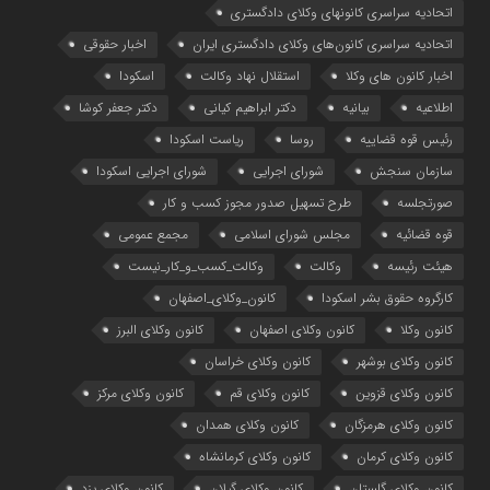
اتحادیه سراسری کانونهای وکلای دادگستری
اتحادیه سراسری کانون‌های وکلای دادگستری ایران
اخبار حقوقی
اخبار کانون های وکلا
استقلال نهاد وکالت
اسکودا
اطلاعیه
بیانیه
دکتر ابراهیم کیانی
دکتر جعفر کوشا
رئیس قوه قضاییه
روسا
ریاست اسکودا
سازمان سنجش
شورای اجرایی
شورای اجرایی اسکودا
صورتجلسه
طرح تسهیل صدور مجوز کسب و کار
قوه قضائیه
مجلس شورای اسلامی
مجمع عمومی
هیئت رئیسه
وکالت
وکالت_کسب_و_کار_نیست
کارگروه حقوق بشر اسکودا
کانون_وکلای_اصفهان
کانون وکلا
کانون وکلای اصفهان
کانون وکلای البرز
کانون وکلای بوشهر
کانون وکلای خراسان
کانون وکلای قزوین
کانون وکلای قم
کانون وکلای مرکز
کانون وکلای هرمزگان
کانون وکلای همدان
کانون وکلای کرمان
کانون وکلای کرمانشاه
کانون وکلای گلستان
کانون وکلای گیلان
کانون وکلای یزد