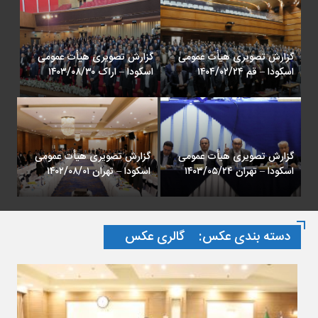
گزارش تصویری چهل و هشتمین
گزارش تصویری مراسم
مجمع عمومی اتحادیه کانون‌های
هفتادمین سالروز استقلال کانون
وکلای دادگستری ایران – اهواز
وکلای دادگستری – استان
اردیبهشت ۱۴۰۲
مرکزی ۱۲ اسفند ۱۴۰۱
گزارش تصویری مراسم
گزارش تصویری هیأت عمومی
هفتادمین سالروز استقلال کانون
اتحادیه کانون های وکلای
وکلای دادگستری – کرمان ۷
دادگستری ایران – ۲ و ۳ آذر ماه
اسفند ۱۴۰۱
۱۴۰۱ – مازندران
دسته بندی عکس:
گالری عکس