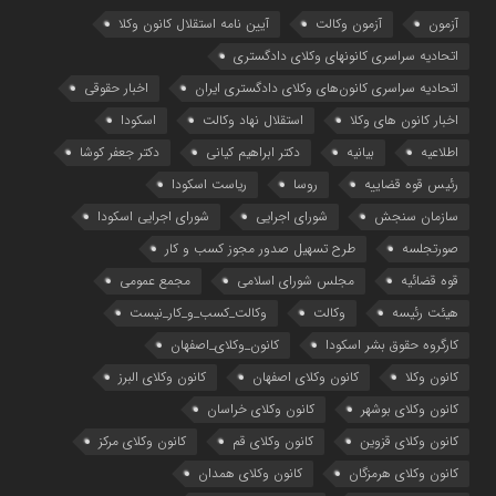
آزمون
آزمون وکالت
آیین ‌نامه استقلال کانون وکلا
اتحادیه سراسری کانونهای وکلای دادگستری
اتحادیه سراسری کانون‌های وکلای دادگستری ایران
اخبار حقوقی
اخبار کانون های وکلا
استقلال نهاد وکالت
اسکودا
اطلاعیه
بیانیه
دکتر ابراهیم کیانی
دکتر جعفر کوشا
رئیس قوه قضاییه
روسا
ریاست اسکودا
سازمان سنجش
شورای اجرایی
شورای اجرایی اسکودا
صورتجلسه
طرح تسهیل صدور مجوز کسب و کار
قوه قضائیه
مجلس شورای اسلامی
مجمع عمومی
هیئت رئیسه
وکالت
وکالت_کسب_و_کار_نیست
کارگروه حقوق بشر اسکودا
کانون_وکلای_اصفهان
کانون وکلا
کانون وکلای اصفهان
کانون وکلای البرز
کانون وکلای بوشهر
کانون وکلای خراسان
کانون وکلای قزوین
کانون وکلای قم
کانون وکلای مرکز
کانون وکلای هرمزگان
کانون وکلای همدان