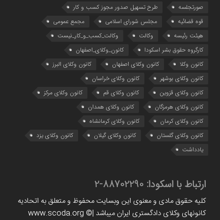
صورتجلسه
طرح تسهیل صدور مجوز کسب و کار
قوه قضائیه
مجلس شورای اسلامی
مجمع عمومی
هیئت رئیسه
وکالت
وکالت_کسب_و_کار_نیست
کارگروه حقوق بشر اسکودا
کانون_وکلای_اصفهان
کانون وکلا
کانون وکلای اصفهان
کانون وکلای البرز
کانون وکلای بوشهر
کانون وکلای خراسان
کانون وکلای قزوین
کانون وکلای قم
کانون وکلای مرکز
کانون وکلای هرمزگان
کانون وکلای همدان
کانون وکلای کرمان
کانون وکلای کرمانشاه
کانون وکلای گلستان
کانون وکلای گیلان
کانون وکلای یزد
یادداشت
ارتباط با اسکودا:
88702290-2
کلیه حقوق مادی و معنوی این وبسایت محفوظ و متعلق به اتحادیه
کانونهای وکلای دادگستری ایران میباشد |www.scoda.org ©