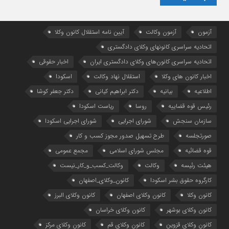
آزمون
آزمون وکالت
آیین ‌نامه استقلال کانون وکلا
اتحادیه سراسری کانونهای وکلای دادگستری
اتحادیه سراسری کانون‌های وکلای دادگستری ایران
اخبار حقوقی
اخبار کانون های وکلا
استقلال نهاد وکالت
اسکودا
اطلاعیه
بیانیه
دکتر ابراهیم کیانی
دکتر جعفر کوشا
رئیس قوه قضاییه
روسا
ریاست اسکودا
سازمان سنجش
شورای اجرایی
شورای اجرایی اسکودا
صورتجلسه
طرح تسهیل صدور مجوز کسب و کار
قوه قضائیه
مجلس شورای اسلامی
مجمع عمومی
هیئت رئیسه
وکالت
وکالت_کسب_و_کار_نیست
کارگروه حقوق بشر اسکودا
کانون_وکلای_اصفهان
کانون وکلا
کانون وکلای اصفهان
کانون وکلای البرز
کانون وکلای بوشهر
کانون وکلای خراسان
کانون وکلای قزوین
کانون وکلای قم
کانون وکلای مرکز