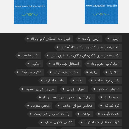
آزمون
آزمون وکالت
آیین ‌نامه استقلال کانون وکلا
اتحادیه سراسری کانونهای وکلای دادگستری
اتحادیه سراسری کانون‌های وکلای دادگستری ایران
اخبار حقوقی
اخبار کانون های وکلا
استقلال نهاد وکالت
اسکودا
اطلاعیه
بیانیه
دکتر ابراهیم کیانی
دکتر جعفر کوشا
رئیس قوه قضاییه
روسا
ریاست اسکودا
سازمان سنجش
شورای اجرایی
شورای اجرایی اسکودا
صورتجلسه
طرح تسهیل صدور مجوز کسب و کار
قوه قضائیه
مجلس شورای اسلامی
مجمع عمومی
هیئت رئیسه
وکالت
وکالت_کسب_و_کار_نیست
کارگروه حقوق بشر اسکودا
کانون_وکلای_اصفهان