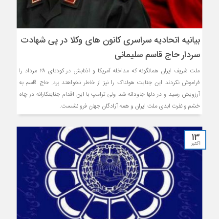
بیانیه اتحادیه سراسری کانون های وکلا در پی شهادت
سردار حاج قاسم سلیمانی
ملت شریف ایران همانگونه که مداخله آمریکا و اذنابش در کودتای ۲۸ مرداد را
فراموش نکردند این جنایت هولناک را نیز از خاطر نخواهند برد. حاج قاسم به
آرزویش رسید و در دلها جاودانه شد ولی ترامپ با این اقدام جنایتکارانه در چاه
خشم و نفرت ابدی ملت ایران و همه آزادگان جهان فرو نشست.
13
اکتبر