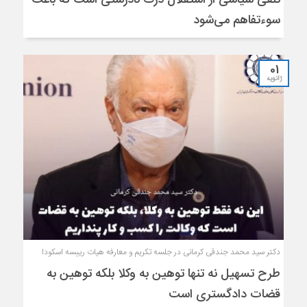
سوءتفاهم می‌شود
01
ژانویه
دکتر سید محمد جندقی کرمانی در جلسه تکریم و معارفه هیات رییسه اسکودا
طرح تسهیل نه تنها توهین به وکلا بلکه توهین به
قضات دادگستری است