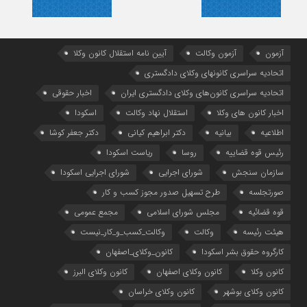
آزمون
آزمون وکالت
آیین ‌نامه استقلال کانون وکلا
اتحادیه سراسری کانونهای وکلای دادگستری
اتحادیه سراسری کانون‌های وکلای دادگستری ایران
اخبار حقوقی
اخبار کانون های وکلا
استقلال نهاد وکالت
اسکودا
اطلاعیه
بیانیه
دکتر ابراهیم کیانی
دکتر جعفر کوشا
رئیس قوه قضاییه
روسا
ریاست اسکودا
سازمان سنجش
شورای اجرایی
شورای اجرایی اسکودا
صورتجلسه
طرح تسهیل صدور مجوز کسب و کار
قوه قضائیه
مجلس شورای اسلامی
مجمع عمومی
هیئت رئیسه
وکالت
وکالت_کسب_و_کار_نیست
کارگروه حقوق بشر اسکودا
کانون_وکلای_اصفهان
کانون وکلا
کانون وکلای اصفهان
کانون وکلای البرز
کانون وکلای بوشهر
کانون وکلای خراسان