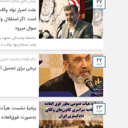
27
رییس کانون وکلای دادگست
فوریه
علت اصرار نهاد وکا
است. اگر استقلال و
سوال می­رود
متاسفانه وابستگی مشهود و م
باشد، استقلال نهاد وکالت ب
27
دکتر کوشا در نشست خبری روز سه‌شنبه 
فوریه
برخی برای تحمیل آیی
23
بیانیهٔ نشست هیأت 
فوریه
به‌صورت فوق‌العاده – مورخ 