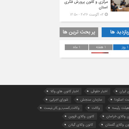
مرکزی و کانون پرورش فکری
استان
02 آگوست 2026 - 12:50
بازدید ها
پر بحث ترین ها
1 روز
1 هفته
1 ماه
 ایران
اخبار حقوقی
اخبار کانون های وکلا
ست اسکودا
سازمان سنجش
شورای اجرایی
یئت رئیسه
وکالت
وکالت_کسب_و_کار_نیست
ن وکلای خراسان
کانون وکلای قزوین
ون وکلای گلستان
کانون وکلای گیلان