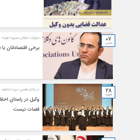
07
جزئیات ابطال مصوبه هیات م
مارس
برخی اقتصادانان با
28
در شانزدهمین دوره تحلیف 
فوریه
وکیل در راستای احق
قضات نیست