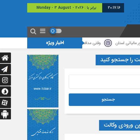
20:17:16
برابر با : Monday - 3 August - 2026
اخبار ویژه
ستان
وقتی مدافعان قانون، خود بی‌دفاع می‌مانند
دیدار هیأت رئیسه کانو
ت را جستجو کنید
ون ورودی وکالت