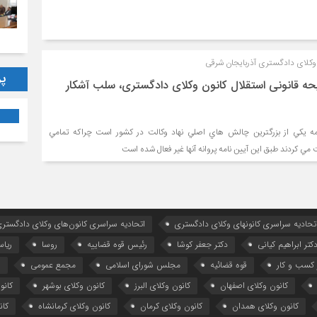
وكلای دادگستری آذربايجان شرقی
پر
یحه قانونی استقلال کانون وکلای دادگستری، سلب آشکار
مه يكي از بزرگترين چالش هاي اصلي نهاد وكالت در كشور است چراكه تمامي
يت مي كردند طبق اين آيين نامه پروانه آنها غير فعال شده است
تحادیه سراسری کانونهای وکلای دادگستری
اتحادیه سراسری کانون‌های وکلای دادگستری
کتر ابراهیم کیانی
دکتر جعفر کوشا
رئیس قوه قضاییه
روسا
ریا
کسب و کار
قوه قضائیه
مجلس شورای اسلامی
مجمع عمومی
ه
کانون وکلای اصفهان
کانون وکلای البرز
کانون وکلای بوشهر
کانو
کانون وکلای همدان
کانون وکلای کرمان
کانون وکلای کرمانشاه
کان