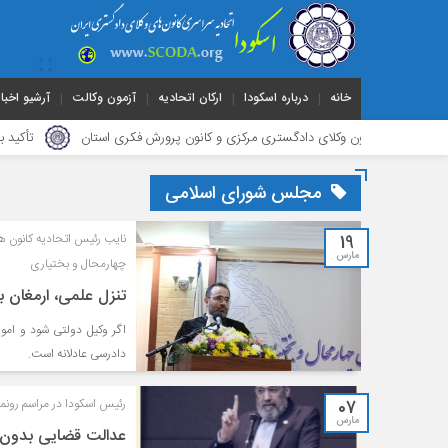
خانه
درباره اسکودا
ارکان اتحادیه
آزمون وکالت
آرشیو اخبار
 کانون وکلای دادگستری مرکزی و کانون پرورش فکری استان
تأکید بر رفع چالش
مجلس شورای اسلامی
19
نایب رئیس اتحادیه کانون ه
مارس
چهارمحال و بختیاری
تنزل علمی، ارمغان 
اگر وکیل دولتی شود و امور 
دادرسی عادلانه است.
07
رئيس اسكودا در مراسم رونم
مارس
عدالت قضایی بدون