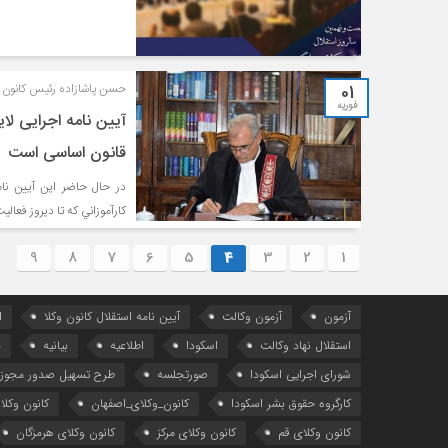
01
حسن پاشازاده رئيس كانون 
فوریه
آیین نامه اجرایی لا
قانون اساسی است
در حال حاضر اين آيين نا
كارآموزاني كه تا ديروز فعال
9
8
7
6
5
4
3
2
1
آزمون
آزمون وکالت
آیین ‌نامه استقلال کانون وکلا
ا
استقلال نهاد وکالت
اسکودا
اطلاعیه
بیانیه
د
شورای اجرایی اسکودا
صورتجلسه
طرح تسهیل صدور مجوز 
کارگروه حقوق بشر اسکودا
کانون_وکلای_اصفهان
کانون وکلا
کانون وکلای قم
کانون وکلای مرکز
کانون وکلای هرمزگان