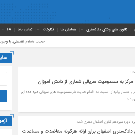
کانون های وکلای دادگستری
همایش ها
نگارخانه
تماس باما
FA
حجت‌الاسلام نقدعلی: با وجود افزایش 
سای
فت؛
مرکز به مسمومیت سریالی شماری از دانش آموزان
 با انتشار بیانیه‌ای نسبت به اقدام جنايت بار مسموميت های سريالی عليه عده ای
 داد.
آزم
ه دوره سیزدهم کانون اصفهان مطرح شد؛
 دادگستری اصفهان برای ارائه هرگونه معاضدت و مساعدت