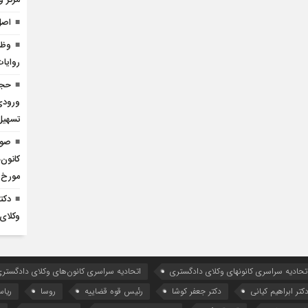
مرکز و
اصل
وظا
روایا
حجت
ورودی
تسهیل
صور
کانون‌
مورخ ۴۰۵/۰۳/۲۸
دکت
وکلای
تحادیه سراسری کانونهای وکلای دادگستری
اتحادیه سراسری کانون‌های وکلای دادگستری
کتر ابراهیم کیانی
دکتر جعفر کوشا
رئیس قوه قضاییه
روسا
ریا