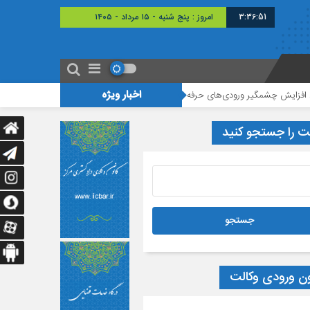
3:36:51
امروز : پنج شنبه - ۱۵ مرداد - ۱۴۰۵
اخبار ویژه
چشمگیر ورودی‌های حرفه وکالت، هدف طراحان قانون تسهیل محقق نشده است
بر
ت را جستجو کنید
ون ورودی وکالت