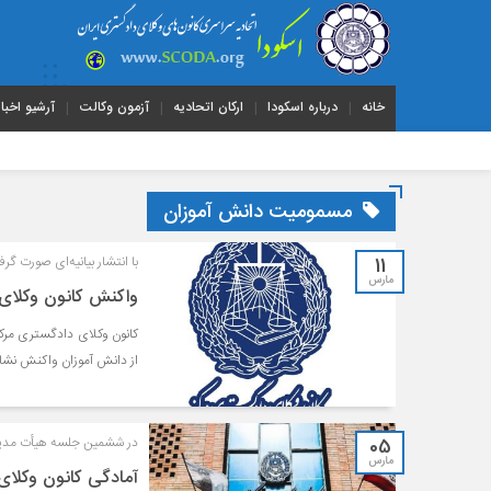
خانه
درباره اسکودا
ارکان اتحادیه
آزمون وکالت
آرشیو اخبار
مسمومیت دانش آموزان
11
با انتشار بیانیه‌ای صورت گر
مارس
واکنش کانون وکلای 
کانون وکلای دادگستری مرکز
از دانش آموزان واکنش نشان
05
در ششمین جلسه هیأت مدیر
مارس
آمادگی کانون وکلای