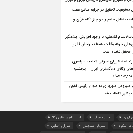
 مراکز داوری اتاق‌های بازرگانی ایران و تهران
 ممنوعیت تحقیق در جرایم منافی عفت
یف متقابل حاکم و مردم از نگاه قرآن و
ت
‌الاسلام نقدعلی: با وجود افزایش چشمگیر
‌های حرفه وکالت، هدف طراحان قانون
 محقق نشده است
تجلسه شورای اجرائی اتحادیه سراسری
های وکلای دادگستری ایران – پنجشنبه
۱
ر سیروس شهریاری به عنوان رئیس کانون
 بوشهر انتخاب شد
 ایران
اخبار حقوقی
اخبار کانون های وکلا
ست اسکودا
سازمان سنجش
شورای اجرایی