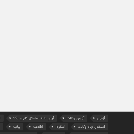
آزمون
آزمون وکالت
آیین ‌نامه استقلال کانون وکلا
ا
استقلال نهاد وکالت
اسکودا
اطلاعیه
بیانیه
د