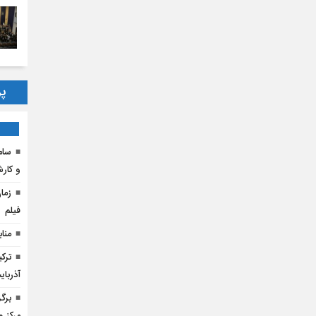
پر
و کار
فیلم
منابع
ترک
آذربا
برگ