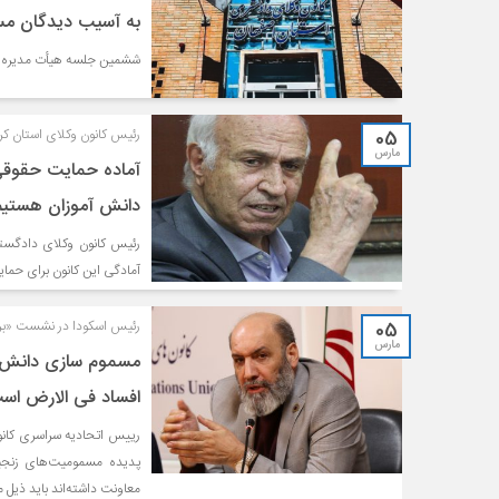
به آسیب دیدگان مس
ششمین جلسه هیأت مدیره دو
05
رئیس کانون وکلای استان کرم
مارس
آماده حمایت حقوقی
دانش آموزان هستیم
رئیس کانون وکلای دادگستر
آمادگی این کانون برای حما
05
رئیس اسکودا در نشست «برر
مارس
مسموم سازی دانش آ
افساد فی الارض است
رییس اتحادیه سراسری کانو
پدیده مسمومیت‌های زنجیر
معاونت داشته‌اند باید ذیل ماده 286 قانون مجازات اسلامی تحت تعقیب ق