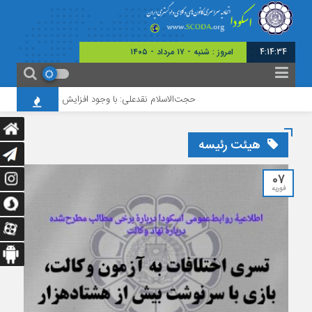
4:14:35
برابر با : 24 - صفر - 1448
حجت‌الاسلام نقدعلی: با وجود افزایش چشمگیر ورودی‌های 
هیئت رئیسه
07
فوریه