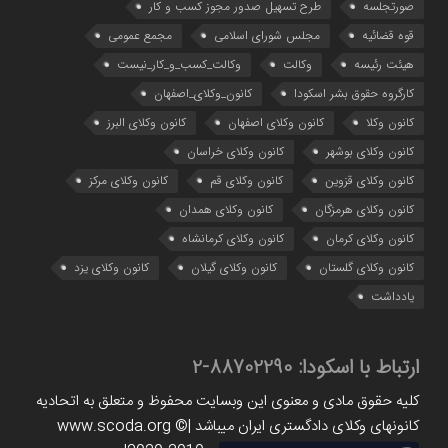
صورتجلسه
طرح تسهیل صدور مجوز کسب و کار
قوه قضائیه
مجلس شورای اسلامی
مجمع عمومی
هیئت رئیسه
وکالت
وکالت_کسب_و_کار_نیست
کارگروه حقوق بشر اسکودا
کانون_وکلای_اصفهان
کانون وکلا
کانون وکلای اصفهان
کانون وکلای البرز
کانون وکلای بوشهر
کانون وکلای خراسان
کانون وکلای قزوین
کانون وکلای قم
کانون وکلای مرکز
کانون وکلای هرمزگان
کانون وکلای همدان
کانون وکلای کرمان
کانون وکلای کرمانشاه
کانون وکلای گلستان
کانون وکلای گیلان
کانون وکلای یزد
یادداشت
ارتباط با اسکودا:
88702290-2
کلیه حقوق مادی و معنوی این وبسایت محفوظ و متعلق به اتحادیه
کانونهای وکلای دادگستری ایران میباشد |www.scoda.org ©