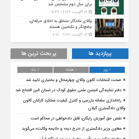
برای سال دوم مشخص شد
04 آگوست 2026 - 15:47
وکلای ماندگار؛ متخلق به اخلاق حرفه‌ای،
جامع‌نگر و نکته‌بین هستند
03 آگوست 2026 - 8:51
پربازدید ها
پر بحث ترین ها
1 روز
1 هفته
1 ماه
صحت انتخابات کانون وکلای چهارمحال و بختیاری تایید شد
دفتر نمایندگى انجمن علمى حقوق کودک در استان البرز افتتاح شد
راه‌اندازی سامانه بازرسی و کنترل کیفیت عملکرد کارکنان کانون
وکلای دادگستری گیلان
نقض حق آموزش رایگان، قابل دادخواهی در محاکم است
معاون وزیر دادگستری از «نرخ دیه» و «لایحه وکالت» می‌گوید
وظیفه حکومت در تأمین معیشت مردم از نگاه قرآن