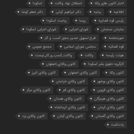
اخبار کانون های وکلا
استقلال نهاد وکالت
اسکودا
اطلاعیه
بیانیه
دکتر ابراهیم کیانی
دکتر جعفر کوشا
رئیس قوه قضاییه
روسا
ریاست اسکودا
سازمان سنجش
شورای اجرایی
شورای اجرایی اسکودا
صورتجلسه
طرح تسهیل صدور مجوز کسب و کار
قوه قضائیه
مجلس شورای اسلامی
مجمع عمومی
هیئت رئیسه
وکالت
وکالت_کسب_و_کار_نیست
کارگروه حقوق بشر اسکودا
کانون_وکلای_اصفهان
کانون وکلا
کانون وکلای اصفهان
کانون وکلای البرز
کانون وکلای بوشهر
کانون وکلای خراسان
کانون وکلای قزوین
کانون وکلای قم
کانون وکلای مرکز
کانون وکلای هرمزگان
کانون وکلای همدان
کانون وکلای کرمان
کانون وکلای کرمانشاه
کانون وکلای گلستان
کانون وکلای گیلان
کانون وکلای یزد
یادداشت