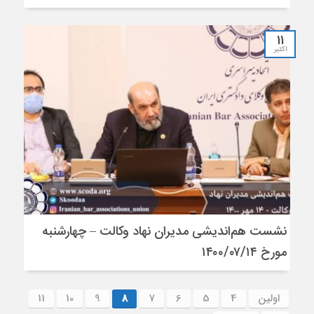
11
اکتبر
نشست هم‌اندیشی مدیران نهاد وکالت – چهارشنبه
مورخ ۱۴۰۰/۰۷/۱۴
اولین
4
5
6
7
8
9
10
11