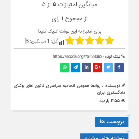
میانگین امتیازات
۵
از ۵
از مجموع
۱
رای
برای امتیاز به این نوشته کلیک کنید!
[کل:
1
میانگین:
5
]
لینک کوتاه :
https://scoda.org/?p=38382
نویسنده : روابط عمومی اتحادیه سراسری کانون های وکلای
دادگستری ایران
1255 بازدید
برچسب ها
نوشته های مشابه