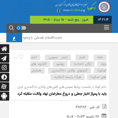
13:21:15
امروز : پنج شنبه - ۱۵ مرداد - ۱۴۰۵
حجت‌الاسلام نقدعلی: با وجود افزایش چشمگیر ورو
خانه
اخبار
اخبار عمومی
اخبار
29
ویژه
ارکان اتحادیه
بوشهر
کارگروه های
اسکودا
کانونهای وکلای دادگستری
همایش
های اسکودا
هیأت رئیسه اتحادیه
دکتر کوشا در نشست روابط عمومی‌های کانون‌های وکلای دادگستری ایران:
باید با پمپاژ اخبار جعلی و دروغ معارضان نهاد وکالت مقابله کرد
کد خبر : 38382
26 ژانویه 2023 - 11:07