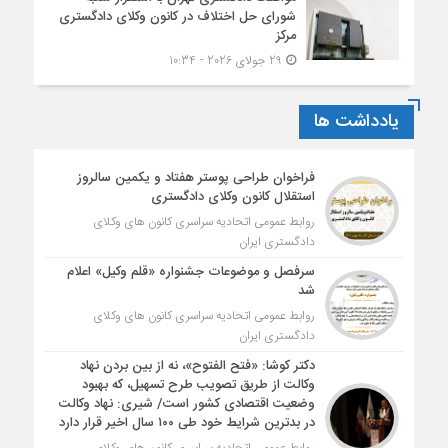
شورای حل اختلاف در کانون وکلای دادگستری
مرکز
29 جولای 2026 - 10:34
یادداشت ها
فراخوان طراحی پوستر هفتاد و یکمین سالروز
استقلال کانون وکلای دادگستری
روابط عمومی اتحادیه سراسری کانون های وکلای
دادگستری ایران
سرفصل و موضوعات جشنواره «قلم وکیل» اعلام
شد
روابط عمومی اتحادیه سراسری کانون های وکلای
دادگستری ایران
دکتر کوشا: «فتح الفتوح»، نه از بین بردن نهاد
وکالت از طریق تصویب طرح تسهیل، که بهبود
وضعیت اقتصادی کشور است/ شیری: نهاد وکالت
در بدترین شرایط خود طی ۱۰۰ سال اخیر قرار دارد