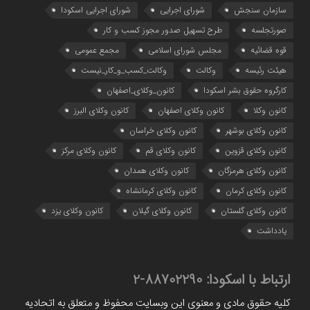
سازمان سنجش
شورای اجرایی
شورای اجرایی اسکودا
صورتجلسه
طرح تسهیل صدور مجوز کسب و کار
قوه قضائیه
مجلس شورای اسلامی
مجمع عمومی
هیئت رئیسه
وکالت
وکالت_کسب_و_کار_نیست
کارگروه حقوق بشر اسکودا
کانون_وکلای_اصفهان
کانون وکلا
کانون وکلای اصفهان
کانون وکلای البرز
کانون وکلای بوشهر
کانون وکلای خراسان
کانون وکلای قزوین
کانون وکلای قم
کانون وکلای مرکز
کانون وکلای هرمزگان
کانون وکلای همدان
کانون وکلای کرمان
کانون وکلای کرمانشاه
کانون وکلای گلستان
کانون وکلای گیلان
کانون وکلای یزد
یادداشت
ارتباط با اسکودا:
88702290-2
کلیه حقوق مادی و معنوی این وبسایت محفوظ و متعلق به اتحادیه