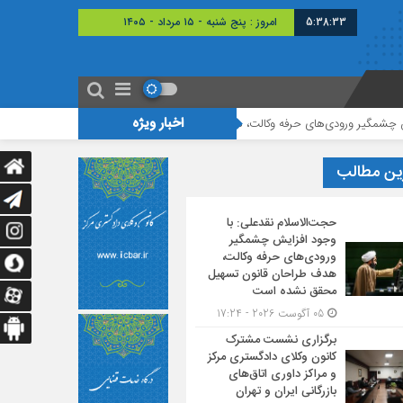
5:38:34
امروز : پنج شنبه - ۱۵ مرداد - ۱۴۰۵
اخبار ویژه
 حرفه وکالت، هدف طراحان قانون تسهیل محقق نشده است
برگزاری نشست مشترک ک
ین مطالب
حجت‌الاسلام نقدعلی: با
وجود افزایش چشمگیر
ورودی‌های حرفه وکالت،
هدف طراحان قانون تسهیل
محقق نشده است
05 آگوست 2026 - 17:24
برگزاری نشست مشترک
کانون وکلای دادگستری مرکز
و مراکز داوری اتاق‌های
بازرگانی ایران و تهران