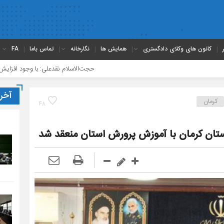
کانون های وکلای دادگستری
همایش ها
نگارخانه
تماس باما
FA
حجت‌الاسلام نقدعلی: با وجود افزایش چشمگیر ورودی‌های
آخر
کرمان
48
استان کرمان با آموزش پرورش استان منعقد شد