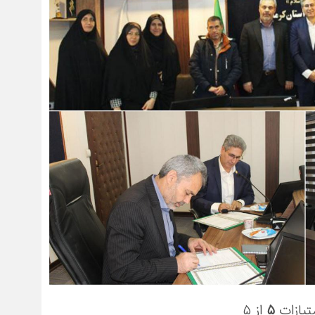
تیازات
۵
از ۵