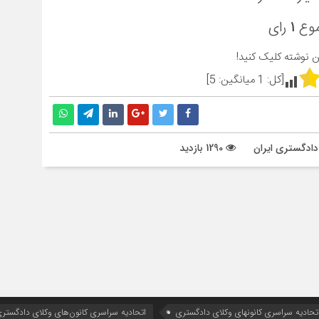
موع
۱
رای
ین نوشته کلیک کنید!
[کل:
1
میانگین:
5
]
دادگستری ایران
1290 بازدید
تحادیه سراسری کانونهای وکلای دادگستری
اتحادیه سراسری کانون‌های وکلای دادگستری