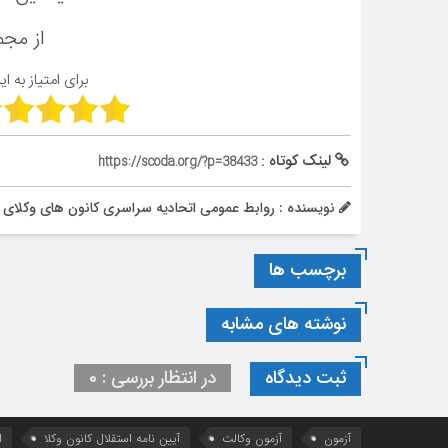
از مج
برای امتیاز به ا
لینک کوتاه :
https://scoda.org/?p=38433
نویسنده : روابط عمومی اتحادیه سراسری کانون های وکلای 
برچسب ها
نوشته های مشابه
ثبت دیدگاه
در انتظار بررسی : 0
آزمون
آزمون وکالت
آیین ‌نامه استقلال کانون وکلا
ا