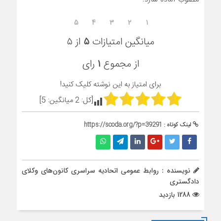
۵
۴
۳
۲
۱
میانگین امتیازات
۵
از ۵
از مجموع
۱
رای
برای امتیاز به این نوشته کلیک کنید!
[کل:
2
میانگین:
5
]
لینک کوتاه :
https://scoda.org/?p=39291
نویسنده : روابط عمومی اتحادیه سراسری کانون‌های وکلای
دادگستری
1288 بازدید