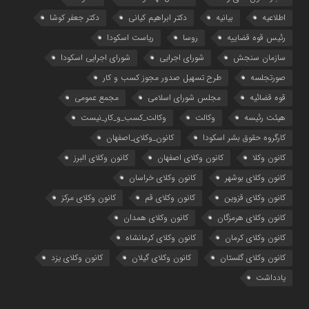
اطلاعیه
بیانیه
دکتر ابراهیم کیانی
دکتر جعفر کوشا
رئیس قوه قضاییه
روسا
ریاست اسکودا
سازمان سنجش
شورای اجرایی
شورای اجرایی اسکودا
صورتجلسه
طرح تسهیل صدور مجوز کسب و کار
قوه قضائیه
مجلس شورای اسلامی
مجمع عمومی
هیئت رئیسه
وکالت
وکالت_کسب_و_کار_نیست
کارگروه حقوق بشر اسکودا
کانون_وکلای_اصفهان
کانون وکلا
کانون وکلای اصفهان
کانون وکلای البرز
کانون وکلای بوشهر
کانون وکلای خراسان
کانون وکلای قزوین
کانون وکلای قم
کانون وکلای مرکز
کانون وکلای هرمزگان
کانون وکلای همدان
کانون وکلای کرمان
کانون وکلای کرمانشاه
کانون وکلای گلستان
کانون وکلای گیلان
کانون وکلای یزد
یادداشت