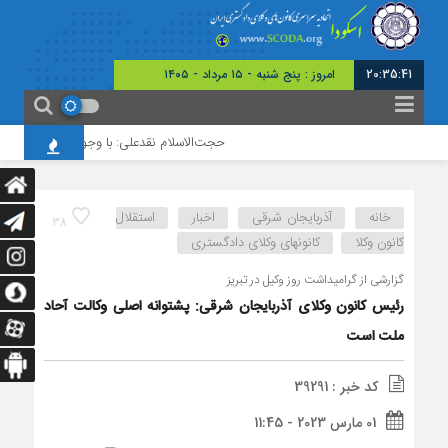
20:35:42
امروز : پنج شنبه - ۱۵ مرداد - ۱۴۰۵
حجت‌الاسلام نقدعلی: با وجود افزایش چشمگیر 
خانه
آذربایجان شرقی
اخبار
استقلال
38
کانون وکلا
کانونهای وکلای دادگستری
گزارشی از گرامیداشت روز وکیل در تبریز
رئیس کانون وکلای آذربایجان شرقی: پشتوانه اصلی وکالت آحاد
ملت است
کد خبر : 39291
01 مارس 2023 - 11:45