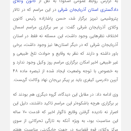
به گزارش روابط عمومی اسکودا به نقل از
کانون وکلای
دادگستری استان آذربایجان شرقی
در این مراسم که در تالار
پتروشیمی تبریز برگزار شد، حسن پاشازاده رئیس کانون
وکلای آذربایجان شرقی گفت: بر سر برگزاری مراسم امسال
اختلاف نظرهایی وجود داشت، این مسئله نه فقط در استان
آذربایجان شرقی که در دیگر استان‌ها نیز وجود داشت، برخی
باور داشته و دارند که نظر به وقایع و حوادث تلخ طبیعی و
غیر طبیعی اخیر امکان برگزاری مراسم روز وکیل وجود ندارد و
به خصوص با توجه وضعیت ایجاد شده از تبصره ماده ۴۸
آیین دادرسی کیفری باید بر پیکر بی‌جان نهاد وکالت گریست.
وی ادامه داد: در مقابل این دیدگاه، گروه دیگری هم بودند که
بر برگزاری هرچه باشکوه‌تر این مراسم تاکید داشتند، دلیل این
اصرار نه نادیده گرفتن وقایع ناگوار اخیر که قدمت ۷۰ ساله
این مناسبت بود، به ویژه آنکه به تازگی تحرکاتی از سوی
مرکز وکلای قوه قضاییه در جهت جایگزینی مناسبت هفتم