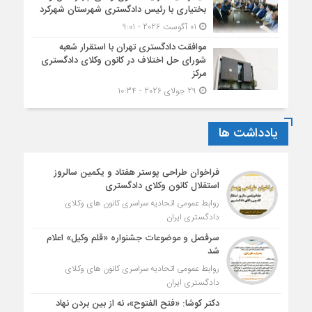
بختیاری با رئیس دادگستری شهرستان شهرکرد
01 آگوست 2026 - 9:01
موافقت دادگستری تهران با استقرار شعبه
شورای حل اختلاف در کانون وکلای دادگستری
مرکز
29 جولای 2026 - 10:34
یادداشت ها
فراخوان طراحی پوستر هفتاد و یکمین سالروز
استقلال کانون وکلای دادگستری
روابط عمومی اتحادیه سراسری کانون های وکلای
دادگستری ایران
سرفصل و موضوعات جشنواره «قلم وکیل» اعلام
شد
روابط عمومی اتحادیه سراسری کانون های وکلای
دادگستری ایران
دکتر کوشا: «فتح الفتوح»، نه از بین بردن نهاد