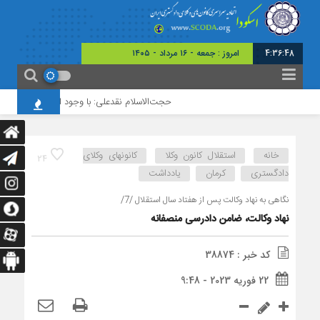
4:36:49
امروز : جمعه - ۱۶ مرداد - ۱۴۰۵
حجت‌الاسلام نقدعلی: با وجود افزایش چشمگیر ور
خانه
استقلال کانون وکلا
کانونهای وکلای
24
دادگستری
کرمان
یادداشت
نگاهی به نهاد وکالت پس از هفتاد سال استقلال /7/
نهاد وکالت، ضامن دادرسی منصفانه
کد خبر : 38874
22 فوریه 2023 - 9:48