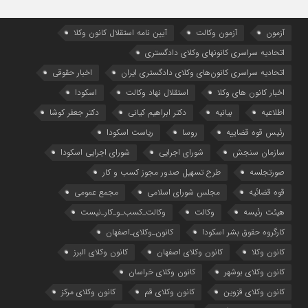
آزمون
آزمون وکالت
آیین ‌نامه استقلال کانون وکلا
اتحادیه سراسری کانونهای وکلای دادگستری
اتحادیه سراسری کانون‌های وکلای دادگستری ایران
اخبار حقوقی
اخبار کانون های وکلا
استقلال نهاد وکالت
اسکودا
اطلاعیه
بیانیه
دکتر ابراهیم کیانی
دکتر جعفر کوشا
رئیس قوه قضاییه
روسا
ریاست اسکودا
سازمان سنجش
شورای اجرایی
شورای اجرایی اسکودا
صورتجلسه
طرح تسهیل صدور مجوز کسب و کار
قوه قضائیه
مجلس شورای اسلامی
مجمع عمومی
هیئت رئیسه
وکالت
وکالت_کسب_و_کار_نیست
کارگروه حقوق بشر اسکودا
کانون_وکلای_اصفهان
کانون وکلا
کانون وکلای اصفهان
کانون وکلای البرز
کانون وکلای بوشهر
کانون وکلای خراسان
کانون وکلای قزوین
کانون وکلای قم
کانون وکلای مرکز