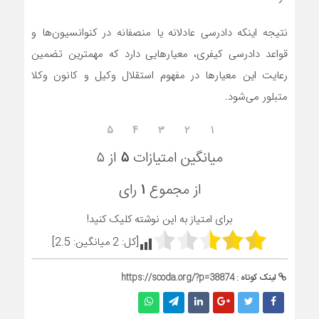
نتیجه ‌اینکه دادرسی عادلانه یا منصفانه در کنوانسیون‌ها و
قواعد دادرسی کیفری، معیارهایی دارد که مهمترین تضمین
رعایت این معیارها در مفهوم استقلال وکیل و کانون وکلا
متبلور می‌شود.
۵
۴
۳
۲
۱
میانگین امتیازات
۵
از ۵
از مجموع
۱
رای
برای امتیاز به این نوشته کلیک کنید!
[کل:
2
میانگین:
2.5
]
لینک کوتاه :
https://scoda.org/?p=38874