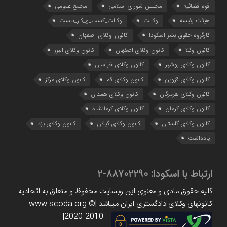
قوه قضائیه
مجلس شورای اسلامی
مجمع عمومی
هیئت رئیسه
وکالت
وکالت_کسب_و_کار_نیست
کارگروه حقوق بشر اسکودا
کانون_وکلای_اصفهان
کانون وکلا
کانون وکلای اصفهان
کانون وکلای البرز
کانون وکلای بوشهر
کانون وکلای خراسان
کانون وکلای قزوین
کانون وکلای قم
کانون وکلای مرکز
کانون وکلای هرمزگان
کانون وکلای همدان
کانون وکلای کرمان
کانون وکلای کرمانشاه
کانون وکلای گلستان
کانون وکلای گیلان
کانون وکلای یزد
یادداشت
ارتباط با اسکودا:
88702290-2
کلیه حقوق مادی و معنوی این وبسایت محفوظ و متعلق به اتحادیه
کانونهای وکلای دادگستری ایران میباشد |www.scoda.org ©
2020-2010|