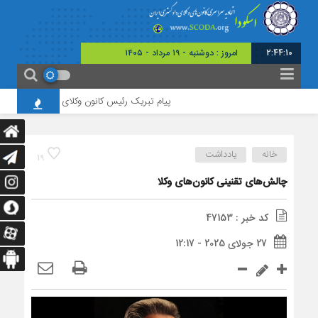
2:44:11
امروز : دوشنبه - ۱۹ مرداد - ۱۴۰۵
پیام تبریک رئیس کانون وکلای چهارمحال و بختیاری به 
خانه
یادداشت
19
چالش‌های تقنینی کانون‌های وکلا
کد خبر : 47153
27 جولای 2025 - 12:17