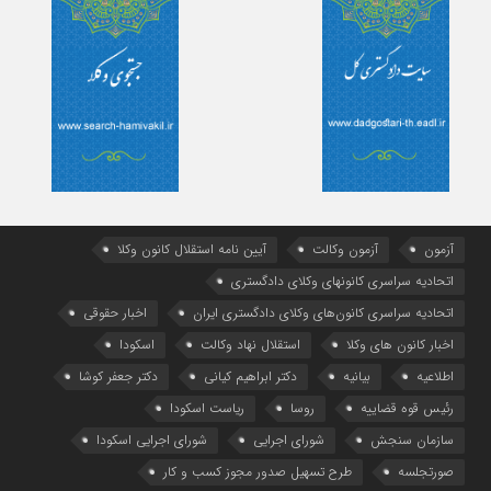
آزمون
آزمون وکالت
آیین ‌نامه استقلال کانون وکلا
اتحادیه سراسری کانونهای وکلای دادگستری
اتحادیه سراسری کانون‌های وکلای دادگستری ایران
اخبار حقوقی
اخبار کانون های وکلا
استقلال نهاد وکالت
اسکودا
اطلاعیه
بیانیه
دکتر ابراهیم کیانی
دکتر جعفر کوشا
رئیس قوه قضاییه
روسا
ریاست اسکودا
سازمان سنجش
شورای اجرایی
شورای اجرایی اسکودا
صورتجلسه
طرح تسهیل صدور مجوز کسب و کار