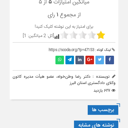
میانگین امتیازات
۵
از ۵
از مجموع
۱
رای
برای امتیاز به این نوشته کلیک کنید!
[کل:
2
میانگین:
1
]
لینک کوتاه :
https://scoda.org/?p=47153
نویسنده : دکتر رضا وطن‌خواه، عضو هیأت مدیره کانون
وکلای دادگستری استان البرز
627 بازدید
برچسب ها
نوشته های مشابه