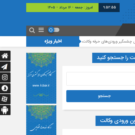
9:52:55
امروز : جمعه - ۱۶ مرداد - ۱۴۰۵
اخبار ویژه
ورودی‌های حرفه وکالت، هدف طراحان قانون تسهیل محقق نشده است
برگزاری نش
ت را جستجو کنید
ون ورودی وکالت