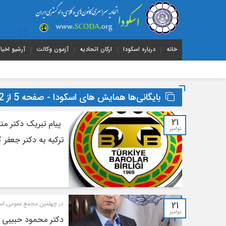
خانه
درباره اسکودا
ارکان اتحادیه
آزمون وکالت
آرشیو اخبار
بایگانی‌ها همایش های اسکودا - صفحه 5 از 12 - اسکودا
21
پیام تبریک دکتر مت
نوامبر
ترکیه به دکتر جعفر 
21
در چهلمین مجمع عمومی اس
نوامبر
دکتر محمود حبیبی ب