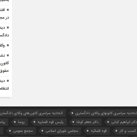
بختیار
افت
در مج
دید
دادگست
وکل
نشس
کانون‌
حقوق 
دید
انتظام
تحادیه سراسری کانونهای وکلای دادگستری
اتحادیه سراسری کانون‌های وکلای دادگستری
کتر ابراهیم کیانی
دکتر جعفر کوشا
رئیس قوه قضاییه
روسا
ریا
کسب و کار
قوه قضائیه
مجلس شورای اسلامی
مجمع عمومی
ه