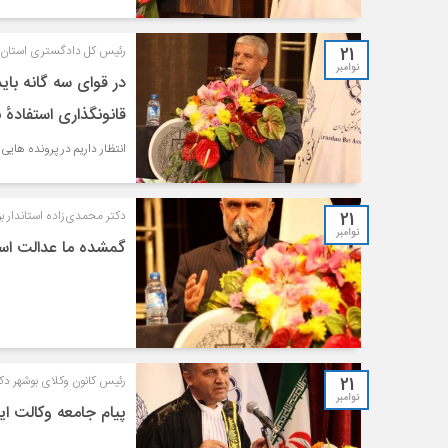
21
رئیس کل دادگستری استان ب
نوامبر
در قوای سه گانه بای
قانونگذاری استفادهٔ
انتظار داریم در پرونده های
21
دکتر محمدی‌زاده استاندار 
نوامبر
گمشده ما عدالت ا
21
رئیس کانون وکلای بوشهر دک
نوامبر
پیام جامعه وکالت ای