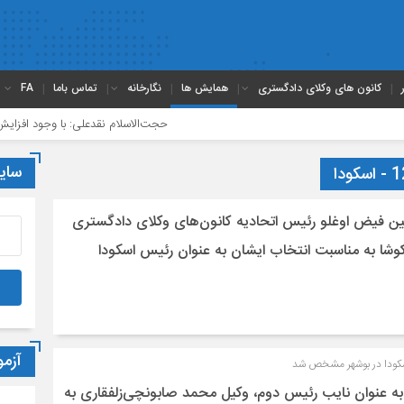
کانون های وکلای دادگستری
همایش ها
نگارخانه
تماس باما
FA
حجت‌الاسلام نقدعلی: با وجود افزایش چشمگیر 
سای
ین فیض اوغلو رئیس اتحادیه کانون‌های وکلای دادگستری
کوشا به مناسبت انتخاب ایشان به عنوان رئیس اسکودا
آزم
کودا در بوشهر مشخص شد
ه عنوان نایب رئیس دوم، وکیل محمد صابونچی‌زلفقاری به