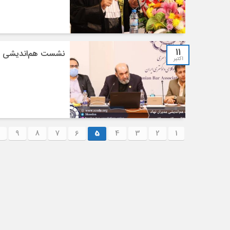
11
نشست هم‌اندیشی مدیران
اکتبر
9
8
7
6
5
4
3
2
1