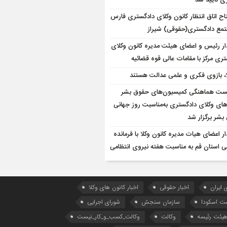
ی تایید شد
تاح اتاق انتظار کانون وکلای دادگستری فارس
تمع دادگستری(حقوقی) شیراز
ار رئیس و اعضای هیئت مدیره کانون وکلای
ری مرکز با مقامات عالی قوه قضائیه
ا، بازوی فکری و علمی عدالت هستند
ت هماهنگی کمیسیون‌های حقوق بشر
های وکلای دادگستری به‌مناسبت روز جهانی
بشر برگزار شد
ار اعضای هیات مدیره کانون وکلا با فرمانده
ی استان قم به مناسبت هفته نیروی انتظامی
 ایران
اخبار حقوقی
اخبار کانون های وکلا
ست اسکودا
سازمان سنجش
شورای اجرایی
یئت رئیسه
وکالت
وکالت_کسب_و_کار_نیست