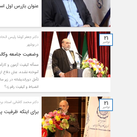
عنوان بازرس اول اس
21
دکتر جعفر کوشا رئیس اتحاد
نوامبر
در بوشهر
وضعیت جامعه وکال
مسأله کیفیت آزمون و کارآ
آموخته نشده، عنان دفاع از
تأمل دوراندیشانه در زیر س
انضباط و کیفیت رقم زد؟
21
دکتر محمد کاشانی استاد بر
نوامبر
برای اینکه ظرفیت پذ