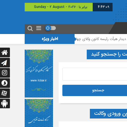
4:43:09
برابر با : Sunday - 2 August - 2026
اخبار ویژه
 رئیسه کانون وکلای چهارمحال و بختیاری با رئیس دادگستری شهرستان شهرکرد
م
ت را جستجو کنید
ون ورودی وکالت