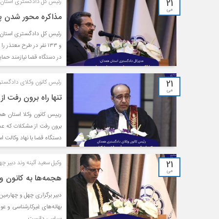
21
رئیس کل دادگستری استان 
می
مذاکره محور شدن پر
و ۱۳۳ نفر در طرح معت
در دستگاه قضا نیازمند حم
21
رئیس کانون وکلای دادگست
می
تنها راه برون رفت ا
رییس کانون وکلا استان همدا
برون رفت از مشکلات که عدا
دستگاه قضا با نهاد وکالت 
21
وکیل سعید آئینه وند دبیر 
می
هجمه‌ها به کانون و
دبیر برگزاری چهل و چهارمی
بهانه‌های غیرکارشناسی و عوا
سیاسی دانست