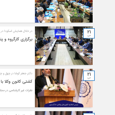
21
در خلال همایش اسکودا در 
می
برگزاری کارگروه و 
21
دکتر جعفر کوشا در چهل و 
می
کشتی کانون وکلا با
نظرات غیر کارشناسی در مجل