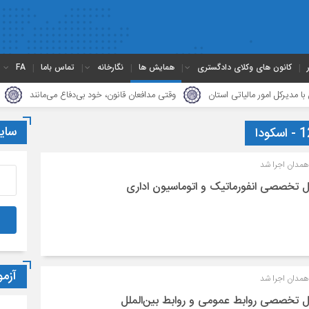
کانون های وکلای دادگستری
همایش ها
نگارخانه
تماس باما
FA
مور مالیاتی استان
وقتی مدافعان قانون، خود بی‌دفاع می‌مانند
دیدار هیأت
سای
همدان اجرا شد
نل تخصصی انفورماتیک و اتوماسیون اداری
آزم
همدان اجرا شد
پنل تخصصی روابط عمومی و روابط بین‌الملل