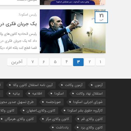
21
رئیس اسکودا:
می
یک جریان فکری در 
رئیس اتحادیه کانون‌های وک
داد که یک جریان فکری در م
قضا قطع کند بلکه افراد دیگ
1
2
3
4
5
6
7
آخرین
آزمون
آزمون وکالت
آیین ‌نامه استقلال کانون وکلا
ا
استقلال نهاد وکالت
اسکودا
اطلاعیه
بیانیه
د
شورای اجرایی اسکودا
صورتجلسه
طرح تسهیل صدور مجوز 
کارگروه حقوق بشر اسکودا
کانون_وکلای_اصفهان
کانون وکلا
کانون وکلای قم
کانون وکلای مرکز
کانون وکلای هرمزگان
کانون وکلای یزد
یادداشت