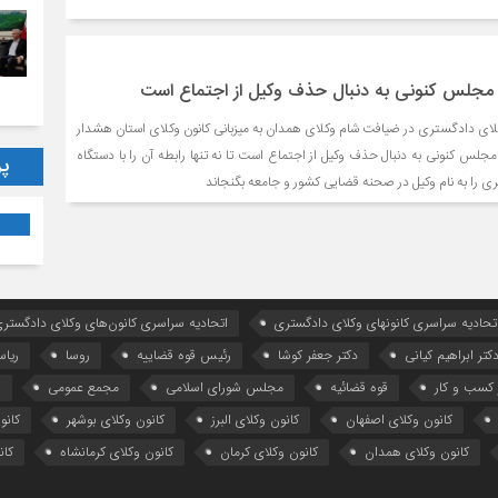
مجلس کنونی به دنبال حذف وکیل از اجتماع است
لای دادگستری در ضیافت شام وکلای همدان به میزبانی کانون وکلای استان هشدار
جلس کنونی به دنبال حذف وکیل از اجتماع است تا نه تنها رابطه آن را با دستگاه
پر
ری را به نام وکیل در صحنه قضایی کشور و جامعه بگنجاند
تحادیه سراسری کانونهای وکلای دادگستری
اتحادیه سراسری کانون‌های وکلای دادگستری
کتر ابراهیم کیانی
دکتر جعفر کوشا
رئیس قوه قضاییه
روسا
ریا
کسب و کار
قوه قضائیه
مجلس شورای اسلامی
مجمع عمومی
ه
کانون وکلای اصفهان
کانون وکلای البرز
کانون وکلای بوشهر
کانو
کانون وکلای همدان
کانون وکلای کرمان
کانون وکلای کرمانشاه
کان