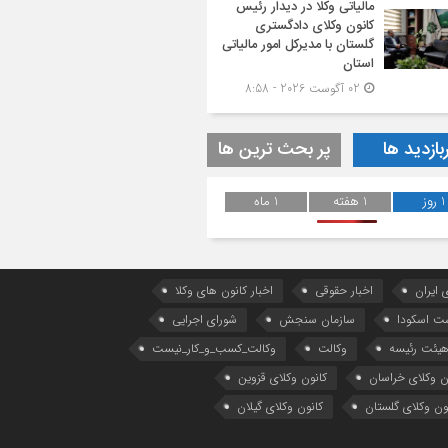
مالیاتی وکلا در دیدار رئیس
کانون وکلای دادگستری
گلستان با مدیرکل امور مالیاتی
استان
02 آگوست 2026 - 8:58
بازدید ها
پر بحث ترین ها
1 روز
1 هفته
1 ماه
 ایران
اخبار حقوقی
اخبار کانون های وکلا
ست اسکودا
سازمان سنجش
شورای اجرایی
یئت رئیسه
وکالت
وکالت_کسب_و_کار_نیست
ن وکلای خراسان
کانون وکلای قزوین
ون وکلای گلستان
کانون وکلای گیلان