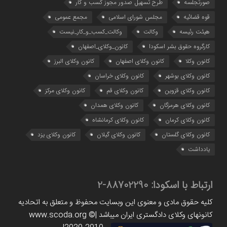
صورتجلسه
طرح تسهیل صدور مجوز کسب و کار
قوه قضائیه
مجلس شورای اسلامی
مجمع عمومی
هیئت رئیسه
وکالت
وکالت_کسب_و_کار_نیست
کارگروه حقوق بشر اسکودا
کانون_وکلای_اصفهان
کانون وکلا
کانون وکلای اصفهان
کانون وکلای البرز
کانون وکلای بوشهر
کانون وکلای خراسان
کانون وکلای قزوین
کانون وکلای قم
کانون وکلای مرکز
کانون وکلای هرمزگان
کانون وکلای همدان
کانون وکلای کرمان
کانون وکلای کرمانشاه
کانون وکلای گلستان
کانون وکلای گیلان
کانون وکلای یزد
یادداشت
ارتباط با اسکودا:
88702290-2
کلیه حقوق مادی و معنوی این وبسایت محفوظ و متعلق به اتحادیه
کانونهای وکلای دادگستری ایران میباشد |www.scoda.org ©