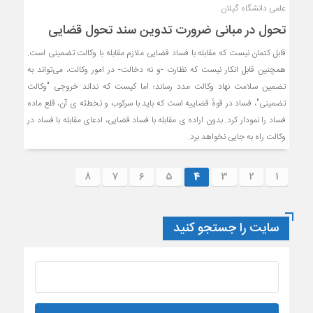
علمی دانشگاه گیلان
تحول در مبانی ضرورت تدوین سند تحول قضایی
قابل کتمان نیست که مقابله با فساد قضایی ملازم مقابله با وکالت تضمینی است.
همچنین قابل انکار نیست که نظارت -و نه دخالت- در امور وکالت، می‌تواند به
تضمین سلامت نهاد وکالت مدد رساند؛ اما کیست که نداند خروجی "وکالت
تضمینی"، فساد در قوهٔ قضاییه است که باید با سرکوب و تخطئه ی آن، قلع ماده
فساد را نمودار کرد. بدون اراده ی مقابله با فساد قضایی، ادعای مقابله با فساد در
وکالت راه به جایی نخواهد برد.
8
7
6
5
4
3
2
1
سایت را جستجو کنید