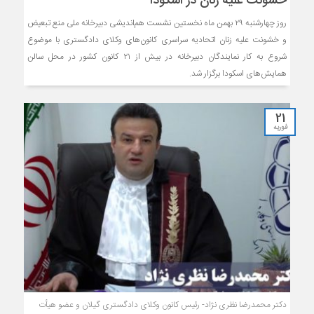
خشونت علیه زنان در اسکودا
روز چهارشنبه ۲۹ بهمن ماه نخستین نشست هم‌اندیشی دبیرخانه ملی منع تبعیض
و خشونت علیه زنان اتحادیه سراسری کانون‌های وکلای دادگستری با موضوع
شروع به کار نمایندگان دبیرخانه در بیش از ۲۱ کانون کشور در محل سالن
همایش‌های اسکودا برگزار شد.
21
فوریه
دکتر محمدرضا نظری نژاد- رئیس کانون وکلای دادگستری گیلان و عضو هیأت