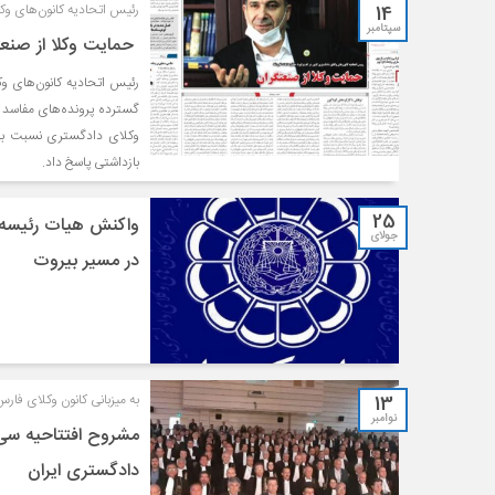
14
رئیس اتحادیه کانون‌های وک
سپتامبر
حمایت وکلا از صنعت
رئیس اتحادیه کانون‌های و
گسترده پرونده‌های مفاسد ا
وکلای دادگستری نسبت به ق
بازداشتی پاسخ داد.
25
واکنش هیات رئیسه 
جولای
در مسیر بیروت
13
به میزبانی کانون وکلای فارس
نوامبر
مشروح افتتاحیه سی
دادگستری ایران