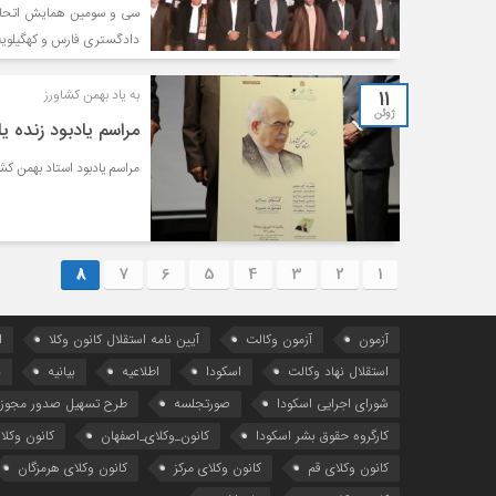
سی و سومین همایش اتحادیه
دادگستری فارس و کهگیلویه و بویر احمد در 
11
به یاد بهمن کشاورز
ژوئن
مراسم یادبود زنده یا
مراسم یادبود استاد بهمن کش
8
7
6
5
4
3
2
1
آزمون
آزمون وکالت
آیین ‌نامه استقلال کانون وکلا
ا
استقلال نهاد وکالت
اسکودا
اطلاعیه
بیانیه
د
شورای اجرایی اسکودا
صورتجلسه
طرح تسهیل صدور مجوز 
کارگروه حقوق بشر اسکودا
کانون_وکلای_اصفهان
کانون وکلا
کانون وکلای قم
کانون وکلای مرکز
کانون وکلای هرمزگان