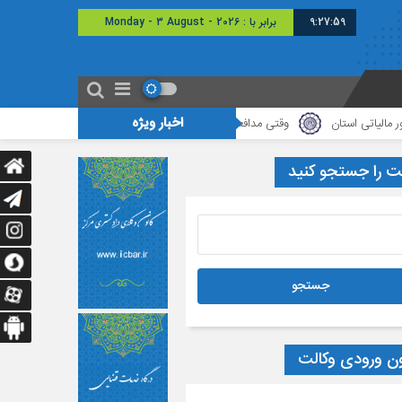
9:27:59
برابر با : Monday - 3 August - 2026
اخبار ویژه
ستان
وقتی مدافعان قانون، خود بی‌دفاع می‌مانند
دیدار هیأت رئیسه کانو
ت را جستجو کنید
ون ورودی وکالت