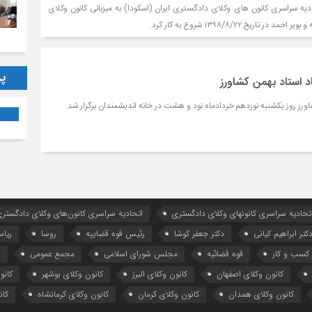
 سراسری کانون های وکلای دادگستری ایران (اسکودا) به میزبانی کانون وکلای
تاریخ ۱۳۹۸/۸/۲۲ شروع به کار کرد.
پر
د استاد بهمن کشاورز
اورز روز یکشنبه نوزدهم خردادماه نود و هشت در خانه اندیشمندان برگزار شد.
تحادیه سراسری کانونهای وکلای دادگستری
اتحادیه سراسری کانون‌های وکلای دادگستری
کتر ابراهیم کیانی
دکتر جعفر کوشا
رئیس قوه قضاییه
روسا
ریا
کسب و کار
قوه قضائیه
مجلس شورای اسلامی
مجمع عمومی
ه
کانون وکلای اصفهان
کانون وکلای البرز
کانون وکلای بوشهر
کانو
کانون وکلای همدان
کانون وکلای کرمان
کانون وکلای کرمانشاه
کان