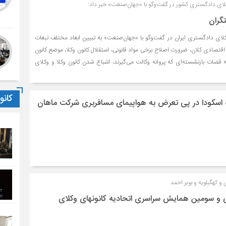
لای دادگستری کشور در گفت‌وگو با «جهان‌صنعت» خبر داد:
گران
کلای دادگستری ایران در گفت‌وگو با «جهان‌صنعت» به تبیین ابعاد مختلف تبعات
قتصادی کلان، ضرورت اصلاح برخی مواد قانونی، استقلال کانون وکلا، موضع کانون
ضات بازنشسته‌ای که پروانه وکالت می‌گیرند، اشباع شدن کانون وکلا و وکلای
کان
اسکودا در پی تعرض به هواپیمای مسافربری شرکت ماهان
 و کهگیلویه و بویر احمد
 و سومین همایش سراسری اتحادیه کانونهای وکلای