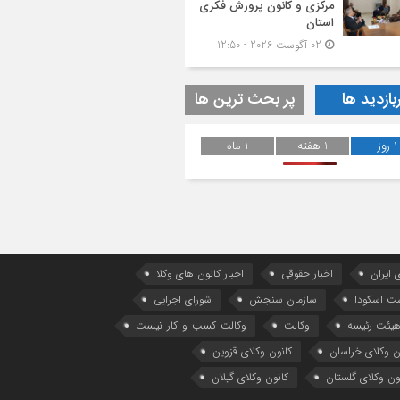
مرکزی و کانون پرورش فکری
استان
02 آگوست 2026 - 12:50
بازدید ها
پر بحث ترین ها
1 روز
1 هفته
1 ماه
 ایران
اخبار حقوقی
اخبار کانون های وکلا
ست اسکودا
سازمان سنجش
شورای اجرایی
یئت رئیسه
وکالت
وکالت_کسب_و_کار_نیست
ن وکلای خراسان
کانون وکلای قزوین
ون وکلای گلستان
کانون وکلای گیلان