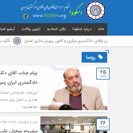
خانه
درباره اسکودا
ارکان اتحادیه
آزمون وکالت
آرشیو اخبار
 کانون وکلای دادگستری مرکزی و کانون پرورش فکری استان
تأکید بر رفع چالش
روسا
25
پیام جناب آقای دکت
ژانویه
دادگستری ایران پس از انت
این‌جانب قدرشناس اعتمادت
همدلى و تلاش براى خدمتگز
خواهيم بود.
26
سی و چهارمین جلسه هیأت ع
سپتامبر
مشروح سخنان نائب 