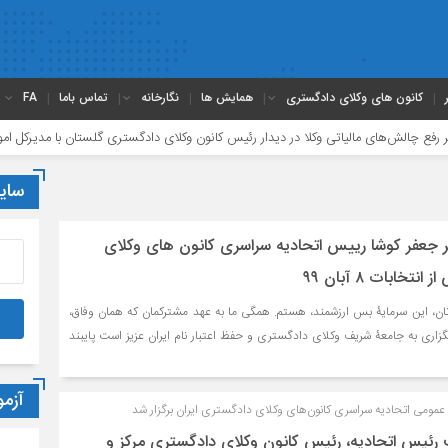
کانون های وکلای دادگستری
همایش ها
نگارخانه
تماس باما
FA
‌های مالیاتی وکلا در دیدار رئیس کانون وکلای دادگستری گلستان با مدیرکل امور مالیاتی ا
سای
ر جعفر کوشا رییس اتحادیه سراسری کانون های وکلای
خابات ۸ آبان ۹۹
ان، این سرمايۀ بس ارزشمند، هستم. همگی ما به عهد مشترکمان که همان وفاق،
ارى به جامعۀ شریف وکلای دادگستری و حفظ اعتبار نام ایران عزیز است پایبند
آزم
مومی اتحادیه سراسری کانون‌های وکلای دادگستری ایران برگزار شد
رئیس اتحادیه، رئیس کانون وکلای دادگستری مرکز و