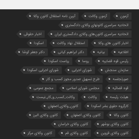
آزمون
آزمون وکالت
آیین ‌نامه استقلال کانون وکلا
اتحادیه سراسری کانونهای وکلای دادگستری
اتحادیه سراسری کانون‌های وکلای دادگستری ایران
اخبار حقوقی
اخبار کانون های وکلا
استقلال نهاد وکالت
اسکودا
اطلاعیه
بیانیه
دکتر ابراهیم کیانی
دکتر جعفر کوشا
رئیس قوه قضاییه
روسا
ریاست اسکودا
سازمان سنجش
شورای اجرایی
شورای اجرایی اسکودا
صورتجلسه
طرح تسهیل صدور مجوز کسب و کار
قوه قضائیه
مجلس شورای اسلامی
مجمع عمومی
هیئت رئیسه
وکالت
وکالت_کسب_و_کار_نیست
کارگروه حقوق بشر اسکودا
کانون_وکلای_اصفهان
کانون وکلا
کانون وکلای اصفهان
کانون وکلای البرز
کانون وکلای بوشهر
کانون وکلای خراسان
کانون وکلای قزوین
کانون وکلای قم
کانون وکلای مرکز