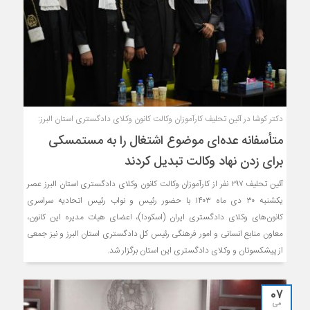
دکتر کوشا در آئین تحلیف کارآموزان وکالت کانون وکلای دادگستری استان البرز:
متأسفانه عده‌ای موضوع اشتغال را به مستمسکی
برای زدن نهاد وکالت تبدیل کردند
آئین تحلیف ۲۹۷ نفر از کارآموزان وکالت کانون وکلای دادگستری استان البرز عصر
یکشنبه ۳۰ دی ماه ۱۴۰۳ با حضور رئیس و نواب رئیس اتحادیه سراسری
کانون‌های وکلای دادگستری ایران (اسکودا)، اعضای هیات مدیره این کانون،
معاون منابع انسانی و امور فرهنگی رئیس کل دادگستری استان البرز و نیز جمعی
از پیشکسوتان و وکلای دادگستری این استان برگزار شد.
07
می