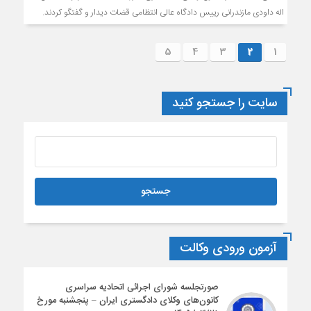
اله داودى مازندرانى رييس دادگاه عالى انتظامی قضات ديدار و گفتگو كردند.
5
4
3
2
1
سایت را جستجو کنید
آزمون ورودی وکالت
صورتجلسه شورای اجرائی اتحادیه سراسری
کانون‌های وکلای دادگستری ایران – پنجشنبه مورخ