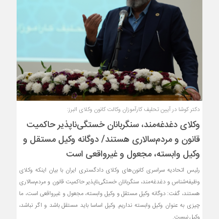
دکتر کوشا در آیین تحلیف کارآموزان وکالت کانون وکلای البرز:
وکلای دغدغه‌مند، سنگربانان خستگی‌ناپذیر حاکمیت
قانون و مردم‌سالاری هستند/ دوگانه وکیل مستقل و
وکیل وابسته، مجعول و غیرواقعی است
رئیس اتحادیه سراسری کانون‌های وکلای دادگستری ایران با بیان اینکه وکلای
وظیفه‌شناس و دغدغه‌مند، سنگربانان خستگی‌ناپذیر حاکمیت قانون و مردم‌سالاری
هستند، گفت: دوگانه وکیل مستقل و وکیل وابسته، مجعول و غیرواقعی است، ما
چیزی به عنوان وکیل وابسته نداریم. وکیل اساسا باید مستقل باشد و اگر نباشد،
وکیل نیست.