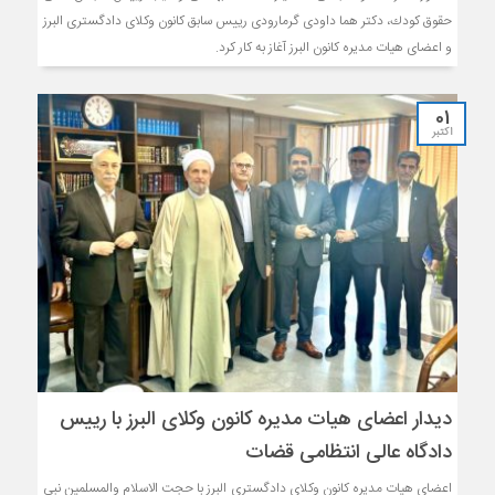
حقوق كودك، دكتر هما داودى گرمارودى رييس سابق كانون وكلاى دادگسترى البرز
و اعضاى هيات مديره كانون البرز آغاز به كار كرد.
01
اکتبر
دیدار اعضای هیات مدیره کانون وکلاى البرز با رییس
دادگاه عالى انتظامى قضات
اعضاى هيات مديره كانون وكلاى دادگسترى البرز با حجت الاسلام والمسلمين نبى