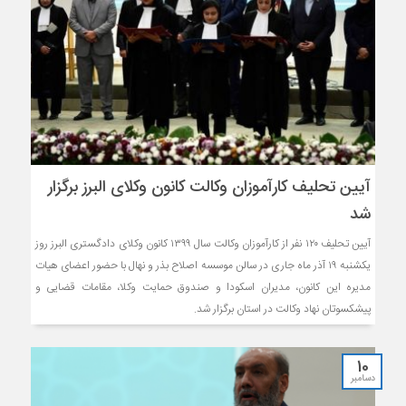
آیین تحلیف کارآموزان وکالت کانون وکلاى البرز برگزار
شد
آیین تحلیف ١٢٠ نفر از کارآموزان وکالت سال ۱۳۹۹ کانون وکلاى دادگسترى البرز روز
یکشنبه ۱۹ آذر ماه جاری در سالن موسسه اصلاح بذر و نهال با حضور اعضاى هیات
مدیره این کانون، مدیران اسکودا و صندوق حمایت وکلا، مقامات قضایى و
پیشکسوتان نهاد وکالت در استان برگزار شد.
10
دسامبر