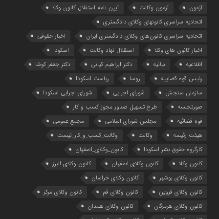
آزمون
آزمون وکالت
آیین ‌نامه استقلال کانون وکلا
اتحادیه سراسری کانونهای وکلای دادگستری
اتحادیه سراسری کانون‌های وکلای دادگستری ایران
اخبار حقوقی
اخبار کانون های وکلا
استقلال نهاد وکالت
اسکودا
اطلاعیه
بیانیه
دکتر ابراهیم کیانی
دکتر جعفر کوشا
رئیس قوه قضاییه
روسا
ریاست اسکودا
سازمان سنجش
شورای اجرایی
شورای اجرایی اسکودا
صورتجلسه
طرح تسهیل صدور مجوز کسب و کار
قوه قضائیه
مجلس شورای اسلامی
مجمع عمومی
هیئت رئیسه
وکالت
وکالت_کسب_و_کار_نیست
کارگروه حقوق بشر اسکودا
کانون_وکلای_اصفهان
کانون وکلا
کانون وکلای اصفهان
کانون وکلای البرز
کانون وکلای بوشهر
کانون وکلای خراسان
کانون وکلای قزوین
کانون وکلای قم
کانون وکلای مرکز
کانون وکلای هرمزگان
کانون وکلای همدان