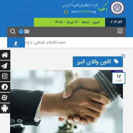
2:14:55
امروز : جمعه - ۱۶ مرداد - ۱۴۰۵
حجت‌الاسلام نقدعلی: با وجود افزایش چشمگیر و
کانون وکلای البرز
17
فوریه