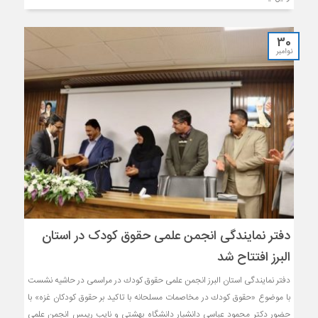
30
نوامبر
دفتر نمایندگى انجمن علمى حقوق کودک در استان
البرز افتتاح شد
دفتر نمايندگى استان البرز انجمن علمى حقوق كودك در مراسمى در حاشيه نشست
با موضوع «حقوق كودك در مخاصمات مسلحانه با تاكيد بر حقوق كودكان غزه» با
حضور دكتر محمود عباسى دانشيار دانشگاه بهشتى و نايب رييس انجمن علمى